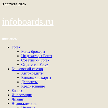
Перейти
9 августа 2026
к
содержимому
infoboards.ru
Финансы
Основное
Forex
меню
Forex брокеры
Индикаторы Forex
Советники Forex
Стратегии Forex
Банковский сектор
Автокредиты
Банковские карты
Депозиты
Кредитование
Бизнес
Инвестиции
Лизинг
Недвижимость
Ипотека