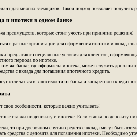
иант для многих заемщиков. Такой подход позволяет получить р
а и ипотеки в одном банке
яд преимуществ, которые стоит учесть при принятии решения⁚
ься в разные организации для оформления ипотеки и вклада зна
ки предлагают специальные условия для клиентов, оформляющих
отного периода по ипотеке.
 том же банке, где оформлена ипотека, может служить дополни
редства с вклада для погашения ипотечного кредита.
гут отличаться в зависимости от банка и конкретного кредитног
зита
т свои особенности, которые важно учитывать⁚
ые ставки по депозиту и ипотеке. Если ставка по депозиту ниже
теки, то при досрочном снятии средств с вклада могут быть взи
ть средства с депозита для погашения ипотеки. Необходимо уто