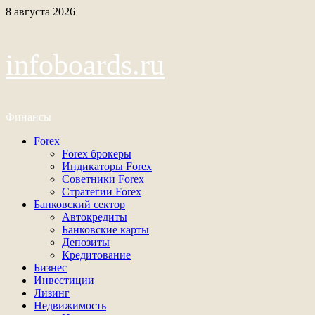
Перейти
8 августа 2026
к
содержимому
infoboards.ru
Финансы
Основное
Forex
меню
Forex брокеры
Индикаторы Forex
Советники Forex
Стратегии Forex
Банковский сектор
Автокредиты
Банковские карты
Депозиты
Кредитование
Бизнес
Инвестиции
Лизинг
Недвижимость