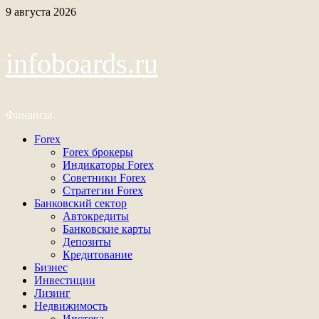
Перейти
9 августа 2026
к
содержимому
infoboards.ru
Финансы
Основное
Forex
меню
Forex брокеры
Индикаторы Forex
Советники Forex
Стратегии Forex
Банковский сектор
Автокредиты
Банковские карты
Депозиты
Кредитование
Бизнес
Инвестиции
Лизинг
Недвижимость
Ипотека