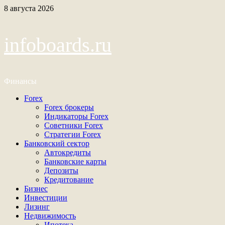
Перейти
8 августа 2026
к
содержимому
infoboards.ru
Финансы
Основное
Forex
меню
Forex брокеры
Индикаторы Forex
Советники Forex
Стратегии Forex
Банковский сектор
Автокредиты
Банковские карты
Депозиты
Кредитование
Бизнес
Инвестиции
Лизинг
Недвижимость
Ипотека