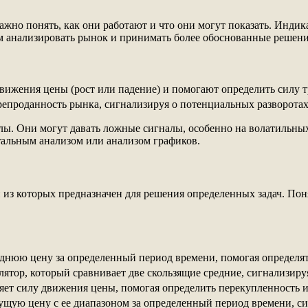
жно понять, как они работают и что они могут показать. Индик
 анализировать рынок и принимать более обоснованные решени
вижения цены (рост или падение) и помогают определить силу т
репроданность рынка, сигнализируя о потенциальных разворотах
лы. Они могут давать ложные сигналы, особенно на волатильны
тальным анализом или анализом графиков.
з которых предназначен для решения определенных задач. Поня
еднюю цену за определенный период времени, помогая определя
ллятор, который сравнивает две скользящие средние, сигнализиру
ряет силу движения цены, помогая определить перекупленность 
кущую цену с ее диапазоном за определенный период времени, с