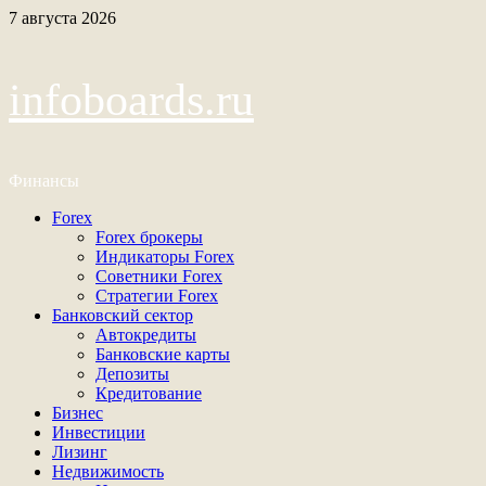
Перейти
7 августа 2026
к
содержимому
infoboards.ru
Финансы
Основное
Forex
меню
Forex брокеры
Индикаторы Forex
Советники Forex
Стратегии Forex
Банковский сектор
Автокредиты
Банковские карты
Депозиты
Кредитование
Бизнес
Инвестиции
Лизинг
Недвижимость