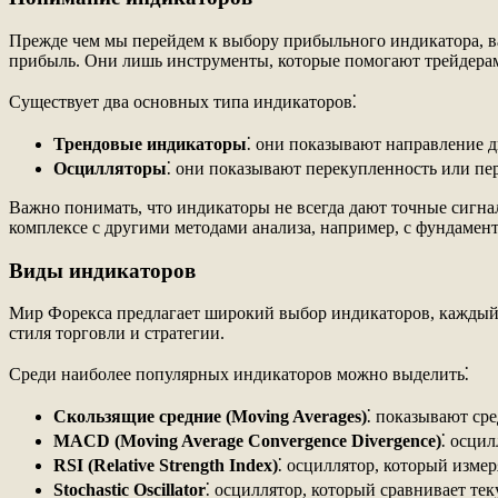
Прежде чем мы перейдем к выбору прибыльного индикатора, ва
прибыль. Они лишь инструменты, которые помогают трейдерам
Существует два основных типа индикаторов⁚
Трендовые индикаторы
⁚ они показывают направление д
Осцилляторы
⁚ они показывают перекупленность или пе
Важно понимать, что индикаторы не всегда дают точные сигна
комплексе с другими методами анализа, например, с фундамен
Виды индикаторов
Мир Форекса предлагает широкий выбор индикаторов, каждый и
стиля торговли и стратегии.
Среди наиболее популярных индикаторов можно выделить⁚
Скользящие средние (Moving Averages)
⁚ показывают ср
MACD (Moving Average Convergence Divergence)
⁚ осци
RSI (Relative Strength Index)
⁚ осциллятор, который изме
Stochastic Oscillator
⁚ осциллятор, который сравнивает те