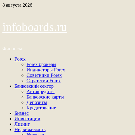
Перейти
8 августа 2026
к
содержимому
infoboards.ru
Финансы
Основное
Forex
меню
Forex брокеры
Индикаторы Forex
Советники Forex
Стратегии Forex
Банковский сектор
Автокредиты
Банковские карты
Депозиты
Кредитование
Бизнес
Инвестиции
Лизинг
Недвижимость
Ипотека