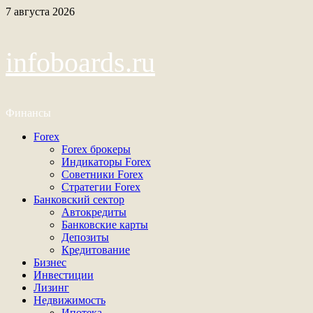
Перейти
7 августа 2026
к
содержимому
infoboards.ru
Финансы
Основное
Forex
меню
Forex брокеры
Индикаторы Forex
Советники Forex
Стратегии Forex
Банковский сектор
Автокредиты
Банковские карты
Депозиты
Кредитование
Бизнес
Инвестиции
Лизинг
Недвижимость
Ипотека