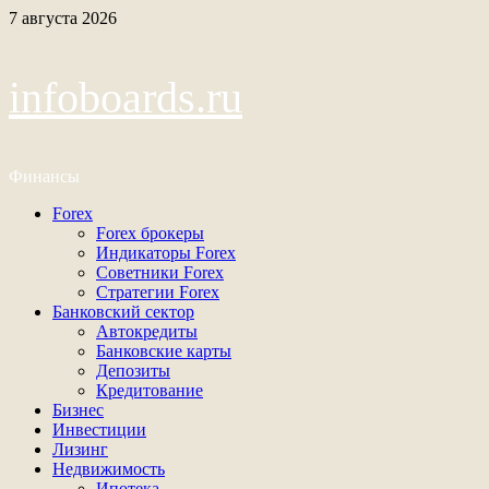
Перейти
7 августа 2026
к
содержимому
infoboards.ru
Финансы
Основное
Forex
меню
Forex брокеры
Индикаторы Forex
Советники Forex
Стратегии Forex
Банковский сектор
Автокредиты
Банковские карты
Депозиты
Кредитование
Бизнес
Инвестиции
Лизинг
Недвижимость
Ипотека