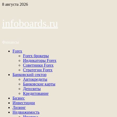
Перейти
8 августа 2026
к
содержимому
infoboards.ru
Финансы
Основное
Forex
меню
Forex брокеры
Индикаторы Forex
Советники Forex
Стратегии Forex
Банковский сектор
Автокредиты
Банковские карты
Депозиты
Кредитование
Бизнес
Инвестиции
Лизинг
Недвижимость
Ипотека