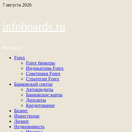
Перейти
7 августа 2026
к
содержимому
infoboards.ru
Финансы
Основное
Forex
меню
Forex брокеры
Индикаторы Forex
Советники Forex
Стратегии Forex
Банковский сектор
Автокредиты
Банковские карты
Депозиты
Кредитование
Бизнес
Инвестиции
Лизинг
Недвижимость
Ипотека