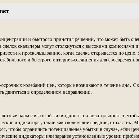
тает
онцентрации и быстрого принятия решений‚ что может быть оче
а сделок скальперы могут столкнуться с высокими комиссиями и
ивести к проскальзыванию‚ когда сделка открывается по цене‚
стабильного и быстрого интернет-соединения для своевременно
косрочных колебаний цен‚ которые возникают в течение дня․ С
ть двигаться в определенном направлении․
ютные пары с высокой ликвидностью и волатильностью‚ чтобы 
ские индикаторы‚ такие как скользящие средние‚ стохастик‚ M
сс‚ чтобы ограничить потенциальные убытки в случае‚ если цен
ические индикаторы или заранее установленные уровни прибыли