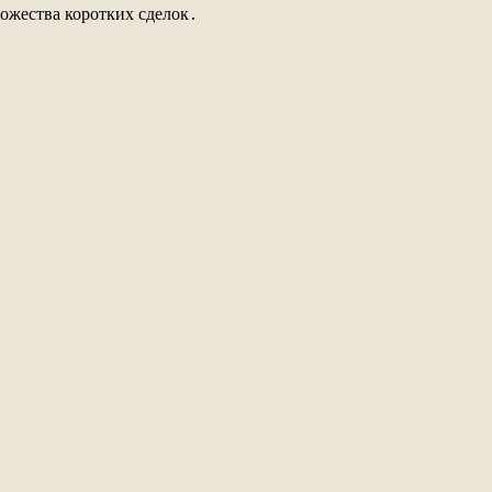
ожества коротких сделок․