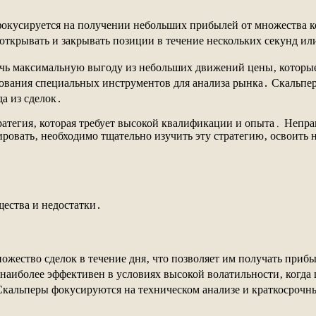
 фокусируется на получении небольших прибылей от множества к
открывать и закрывать позиции в течение нескольких секунд ил
чь максимальную выгоду из небольших движений цены‚ которые 
ования специальных инструментов для анализа рынка․ Скальпер
а из сделок․
тратегия‚ которая требует высокой квалификации и опыта․ Непр
ировать‚ необходимо тщательно изучить эту стратегию‚ освоить
щества и недостатки․
жество сделок в течение дня‚ что позволяет им получать приб
наиболее эффективен в условиях высокой волатильности‚ когда
кальперы фокусируются на техническом анализе и краткосрочны