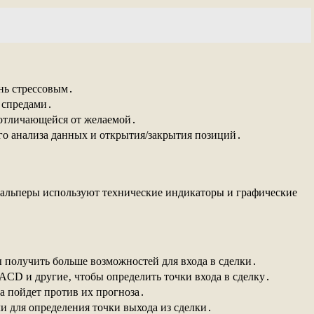
нь стрессовым․
 спредами․
 отличающейся от желаемой․
го анализа данных и открытия/закрытия позиций․
кальперы используют технические индикаторы и графические
получить больше возможностей для входа в сделки․
ACD и другие‚ чтобы определить точки входа в сделку․
а пойдет против их прогноза․
 для определения точки выхода из сделки․