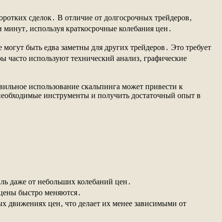
оротких сделок․ В отличие от долгосрочных трейдеров‚
и минут‚ используя краткосрочные колебания цен․
могут быть едва заметны для других трейдеров․ Это требует
ы часто используют технический анализ‚ графические
авильное использование скальпинга может привести к
 необходимые инструменты и получить достаточный опыт в
ыль даже от небольших колебаний цен․
 цены быстро меняются․
х движениях цен‚ что делает их менее зависимыми от