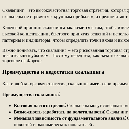
Скальпинг ‒ это высокочастотная торговая стратегия‚ которая
скальперы не стремятся к крупным прибылям‚ а предпочитают 
Ключевой принцип скальпинга заключается в том‚ чтобы извле
высокой концентрации‚ быстрого принятия решений и использ
паттерны и индикаторы‚ чтобы определить точки входа и выход
Важно понимать‚ что скальпинг ⏤ это рискованная торговая с
значительным убыткам․ Поэтому перед тем‚ как начать скальп
торговле на Форекс․
Преимущества и недостатки скальпинга
Как и любая торговая стратегия‚ скальпинг имеет свои преиму
Преимущества скальпинга⁚
Высокая частота сделок⁚
Скальперы могут совершать мно
Возможность заработать на волатильности⁚
Скальпинг 
Меньшая зависимость от фундаментального анализа⁚
С
новостей и экономических показателей․