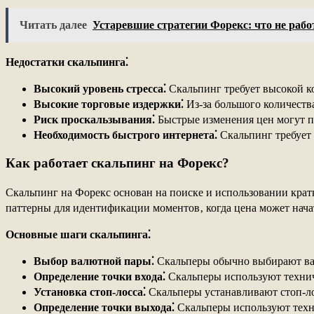
Читать далее
Устаревшие стратегии Форекс: что не рабо
Недостатки скальпинга⁚
Высокий уровень стресса⁚
Скальпинг требует высокой к
Высокие торговые издержки⁚
Из-за большого количеств
Риск проскальзывания⁚
Быстрые изменения цен могут пр
Необходимость быстрого интернета⁚
Скальпинг требует 
Как работает скальпинг на Форекс?
Скальпинг на Форекс основан на поиске и использовании крат
паттерны для идентификации моментов‚ когда цена может нача
Основные шаги скальпинга⁚
Выбор валютной пары⁚
Скальперы обычно выбирают вал
Определение точки входа⁚
Скальперы используют техниче
Установка стоп-лосса⁚
Скальперы устанавливают стоп-ло
Определение точки выхода⁚
Скальперы используют техн