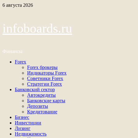
Перейти
6 августа 2026
к
содержимому
infoboards.ru
Финансы
Основное
Forex
меню
Forex брокеры
Индикаторы Forex
Советники Forex
Стратегии Forex
Банковский сектор
Автокредиты
Банковские карты
Депозиты
Кредитование
Бизнес
Инвестиции
Лизинг
Недвижимость