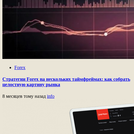
Forex
Стратегии Forex на нескольких таймфреймах: как собрать
целостную картину рынка
8 месяцев тому назад
info