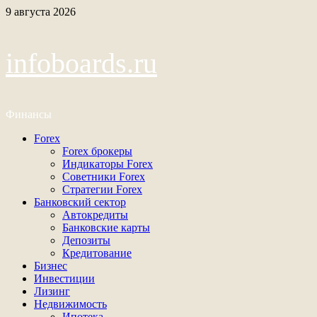
Перейти
9 августа 2026
к
содержимому
infoboards.ru
Финансы
Основное
Forex
меню
Forex брокеры
Индикаторы Forex
Советники Forex
Стратегии Forex
Банковский сектор
Автокредиты
Банковские карты
Депозиты
Кредитование
Бизнес
Инвестиции
Лизинг
Недвижимость
Ипотека