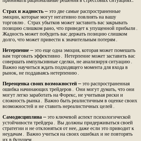
принимать рациональные решения в стрессовых ситуациях․
Страх и жадность
⎼ это две самые распространенные
эмоции, которые могут негативно повлиять на вашу
торговлю․ Страх убытков может заставить вас закрывать
позицию слишком рано, что приведет к упущенной прибыли․
Жадность может побудить вас держать позицию слишком
долго, что может привести к значительным потерям․
Нетерпение
⎼ это еще одна эмоция, которая может помешать
вам торговать эффективно․ Нетерпение может заставить вас
совершать импульсивные сделки, не анализируя ситуацию․
Важно научиться ждать подходящего момента для входа в
рынок, не поддаваясь нетерпению․
Переоценка своих возможностей
⎼ это распространенная
ошибка начинающих трейдеров․ Они могут думать, что они
могут легко заработать на Форекс, не учитывая риски и
сложность рынка․ Важно быть реалистичным в оценке своих
возможностей и не ставить нереалистичных целей․
Самодисциплина
⎼ это ключевой аспект психологической
устойчивости трейдера․ Вы должны придерживаться своей
стратегии и не отклоняться от нее, даже если это приводит к
неудачам․ Важно учиться на своих ошибках и не повторять
их в будущем․