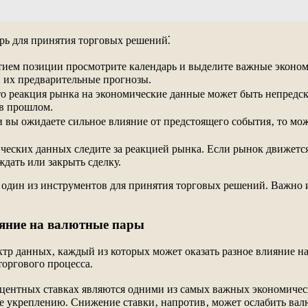
арь для принятия торговых решений⁚
тием позиции просмотрите календарь и выделите важные эконом
 их предварительные прогнозы.
то реакция рынка на экономические данные может быть непредс
 в прошлом.
и вы ожидаете сильное влияние от предстоящего события‚ то мож
ческих данных следите за реакцией рынка. Если рынок движетс
ждать или закрыть сделку.
 один из инструментов для принятия торговых решений. Важно и
ияние на валютные пары
тр данных‚ каждый из которых может оказать разное влияние н
оргового процесса.
оцентных ставках являются одними из самых важных экономичес
ее укреплению. Снижение ставки‚ напротив‚ может ослабить вал