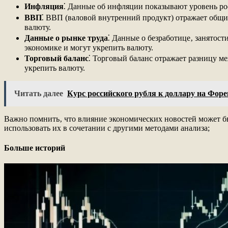
Инфляция
⁚ Данные об инфляции показывают уровень ро
ВВП
⁚ ВВП (валовой внутренний продукт) отражает общий
валюту.
Данные о рынке труда
⁚ Данные о безработице‚ занятост
экономике и могут укрепить валюту.
Торговый баланс
⁚ Торговый баланс отражает разницу м
укрепить валюту.
Читать далее
Курс российского рубля к доллару на Форе
Важно помнить‚ что влияние экономических новостей может бы
использовать их в сочетании с другими методами анализа;
Больше историй