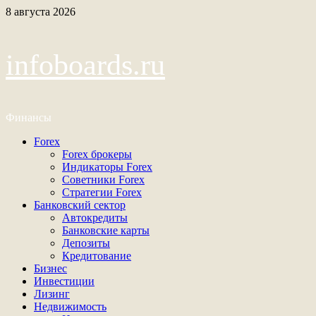
Перейти
8 августа 2026
к
содержимому
infoboards.ru
Финансы
Основное
Forex
меню
Forex брокеры
Индикаторы Forex
Советники Forex
Стратегии Forex
Банковский сектор
Автокредиты
Банковские карты
Депозиты
Кредитование
Бизнес
Инвестиции
Лизинг
Недвижимость