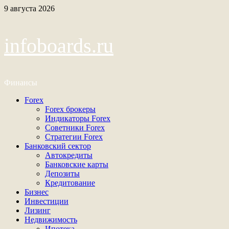
Перейти
9 августа 2026
к
содержимому
infoboards.ru
Финансы
Основное
Forex
меню
Forex брокеры
Индикаторы Forex
Советники Forex
Стратегии Forex
Банковский сектор
Автокредиты
Банковские карты
Депозиты
Кредитование
Бизнес
Инвестиции
Лизинг
Недвижимость
Ипотека