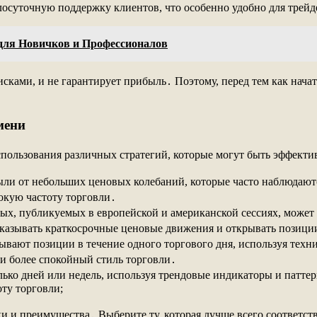
лосуточную поддержку клиентов, что особенно удобно для трейд
для Новичков и Профессионалов
исками, и не гарантирует прибыль․ Поэтому, перед тем как нача
мени
пользования различных стратегий, которые могут быть эффекти
были от небольших ценовых колебаний, которые часто наблюдают
окую частоту торговли․
ных, публикуемых в европейской и американской сессиях, може
сказывать краткосрочные ценовые движения и открывать позици
ывают позиции в течение одного торгового дня, используя техн
и более спокойный стиль торговли․
ько дней или недель, используя трендовые индикаторы и паттер
ту торговли;
ки и преимущества․ Выберите ту, которая лучше всего соответс