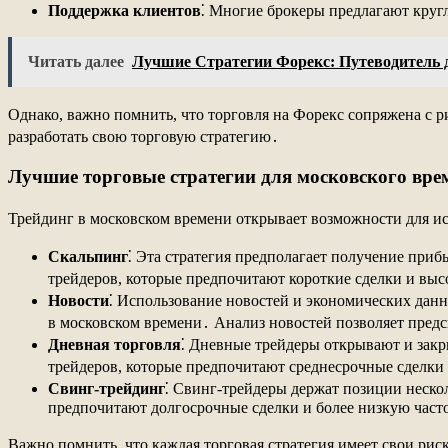
Поддержка клиентов
⁚ Многие брокеры предлагают круг
Читать далее
Лучшие Стратегии Форекс: Путеводитель 
Однако, важно помнить, что торговля на Форекс сопряжена с р
разработать свою торговую стратегию․
Лучшие торговые стратегии для московского вре
Трейдинг в московском времени открывает возможности для ис
Скальпинг
⁚ Эта стратегия предполагает получение при
трейдеров, которые предпочитают короткие сделки и выс
Новости
⁚ Использование новостей и экономических дан
в московском времени․ Анализ новостей позволяет пред
Дневная торговля
⁚ Дневные трейдеры открывают и закр
трейдеров, которые предпочитают среднесрочные сделки 
Свинг-трейдинг
⁚ Свинг-трейдеры держат позиции нескол
предпочитают долгосрочные сделки и более низкую часто
Важно помнить, что каждая торговая стратегия имеет свои рис