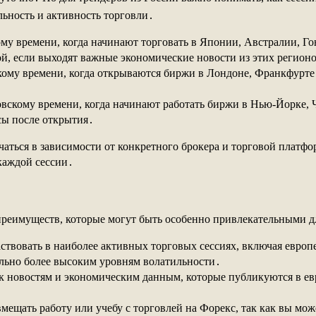
льность и активность торговли․
ому времени, когда начинают торговать в Японии, Австралии, Г
й, если выходят важные экономические новости из этих регион
скому времени, когда открываются биржи в Лондоне, Франкфурте
ковскому времени, когда начинают работать биржи в Нью-Йорке, 
сы после открытия․
чаться в зависимости от конкретного брокера и торговой плат
каждой сессии․
преимуществ, которые могут быть особенно привлекательными д
аствовать в наиболее активных торговых сессиях, включая евро
льно более высоким уровням волатильности․
к новостям и экономическим данным, которые публикуются в евр
вмещать работу или учебу с торговлей на Форекс, так как вы мож