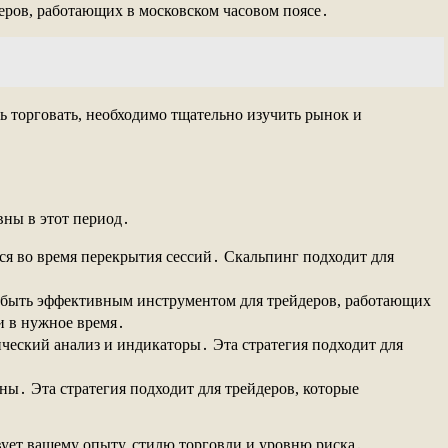
еров, работающих в московском часовом поясе․
ть торговать, необходимо тщательно изучить рынок и
вны в этот период․
ся во время перекрытия сессий․ Скальпинг подходит для
т быть эффективным инструментом для трейдеров, работающих
и в нужное время․
ический анализ и индикаторы․ Эта стратегия подходит для
ны․ Эта стратегия подходит для трейдеров, которые
твует вашему опыту, стилю торговли и уровню риска․