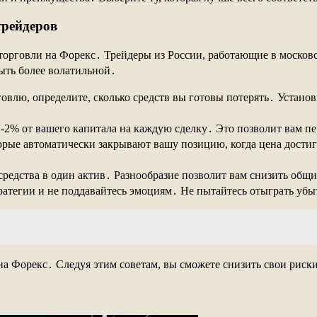
трейдеров
торговли на Форекс․ Трейдеры из России, работающие в москов
быть более волатильной․
говлю, определите, сколько средств вы готовы потерять․ Устано
 1-2% от вашего капитала на каждую сделку․ Это позволит вам
торые автоматически закрывают вашу позицию, когда цена дости
 средства в один актив․ Разнообразие позволит вам снизить общ
тратегии и не поддавайтесь эмоциям․ Не пытайтесь отыграть уб
 на Форекс․ Следуя этим советам, вы сможете снизить свои ри