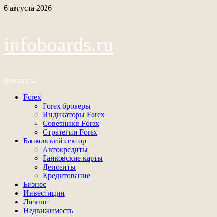
Перейти
6 августа 2026
к
содержимому
infoboards.ru
Финансы
Основное
Forex
меню
Forex брокеры
Индикаторы Forex
Советники Forex
Стратегии Forex
Банковский сектор
Автокредиты
Банковские карты
Депозиты
Кредитование
Бизнес
Инвестиции
Лизинг
Недвижимость