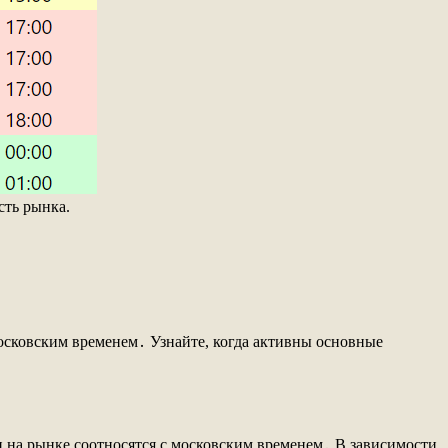
сть рынка.
московским временем․ Узнайте, когда активны основные
и на рынке соотносятся с московским временем․ В зависимости