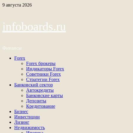
Перейти
9 августа 2026
к
содержимому
infoboards.ru
Финансы
Основное
Forex
меню
Forex брокеры
Индикаторы Forex
Советники Forex
Стратегии Forex
Банковский сектор
Автокредиты
Банковские карты
Депозиты
Кредитование
Бизнес
Инвестиции
Лизинг
Недвижимость
Ипотека