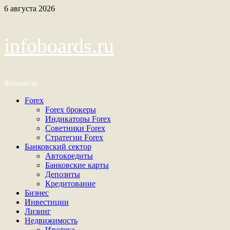
Перейти
6 августа 2026
к
содержимому
infoboards.ru
Финансы
Основное
Forex
меню
Forex брокеры
Индикаторы Forex
Советники Forex
Стратегии Forex
Банковский сектор
Автокредиты
Банковские карты
Депозиты
Кредитование
Бизнес
Инвестиции
Лизинг
Недвижимость
Ипотека