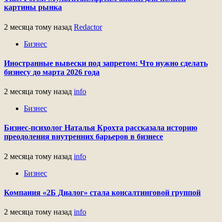
картины рынка
2 месяца тому назад
Redactor
Бизнес
Иностранные вывески под запретом: Что нужно сделать
бизнесу до марта 2026 года
2 месяца тому назад
info
Бизнес
Бизнес-психолог Наталья Крохта рассказала историю
преодоления внутренних барьеров в бизнесе
2 месяца тому назад
info
Бизнес
Компания «2Б Диалог» стала консалтинговой группой
2 месяца тому назад
info