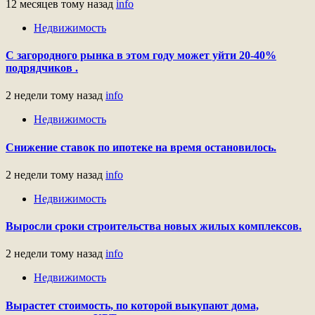
12 месяцев тому назад
info
Недвижимость
С загородного рынка в этом году может уйти 20-40%
подрядчиков .
2 недели тому назад
info
Недвижимость
Снижение ставок по ипотеке на время остановилось.
2 недели тому назад
info
Недвижимость
Выросли сроки строительства новых жилых комплексов.
2 недели тому назад
info
Недвижимость
Вырастет стоимость, по которой выкупают дома,