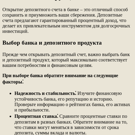
Открытие депозитного счета в банке – это отличный способ
сохранить и приумножить ваши сбережения. Депозитные
счета предлагают гарантированный процентный доход, что
делает их привлекательным инструментом для долгосрочных
инвестиций.
Выбор банка и депозитного продукта
Прежде чем открывать депозитный счет, важно выбрать банк
и депозитный продукт, который максимально соответствует
вашим потребностям и финансовым целям.
При выборе банка обратите внимание на следующие
факторы⁚
Надежность и стабильность⁚
Изучите финансовую
устойчивость банка, его репутацию и историю.
Проверьте информацию о рейтингах банка, его активах
и прибыльности.
Процентная ставка⁚
Сравните процентные ставки по
депозитам в разных банках. Обратите внимание на то,
что ставки могут меняться в зависимости от срока
депозита, суммы вклада и валюты.