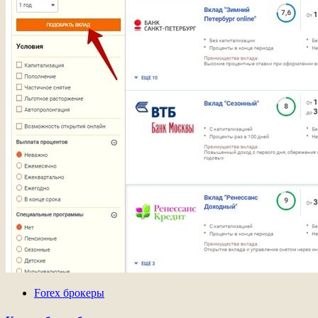
Forex брокеры