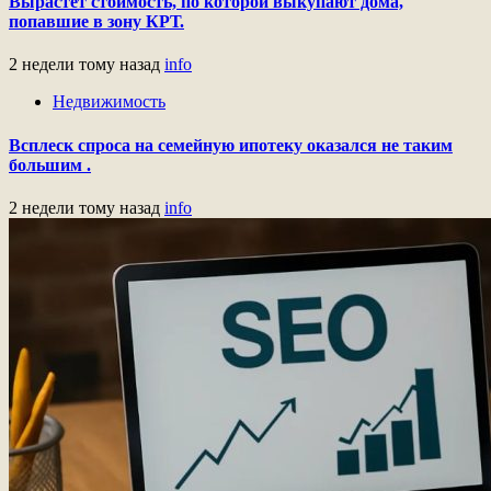
Вырастет стоимость, по которой выкупают дома,
попавшие в зону КРТ.
2 недели тому назад
info
Недвижимость
Всплеск спроса на семейную ипотеку оказался не таким
большим .
2 недели тому назад
info