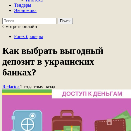
Тендеры
Экономика
Найти:
Смотреть онлайн
Forex брокеры
Как выбрать выгодный
депозит в украинских
банках?
Redactor
2 года тому назад