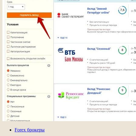
Forex брокеры