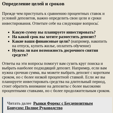
Определение целей и сроков
Прежде чем приступать к сравнению процентных ставок и
условий депозитов, важно определить свои цели и сроки
инвестирования. Ответьте себе на следующие вопросы⁚
Какую сумму вы планируете инвестировать?
На какой срок вы хотите разместить депозит?
Какие ваши финансовые цели?
(например, накопить
на отпуск, купить жилье, оплатить обучение)
Нужна ли вам возможность досрочного снятия
средств?
Ответы на эти вопросы помогут вам сузить круг поиска и
выбрать наиболее подходящий депозит. Например, если вам
нужна срочная сумма, вы можете выбрать депозит с коротким
сроком, но с более низкой процентной ставкой. Если же вы
планируете инвестировать средства на длительный период,
стоит обратить внимание на депозиты с более высокими
процентными ставками, но с более продолжительным сроком.
Читать далее
Рынки Форекс с Бесдепозитным
Бонусом: Полное Руководство