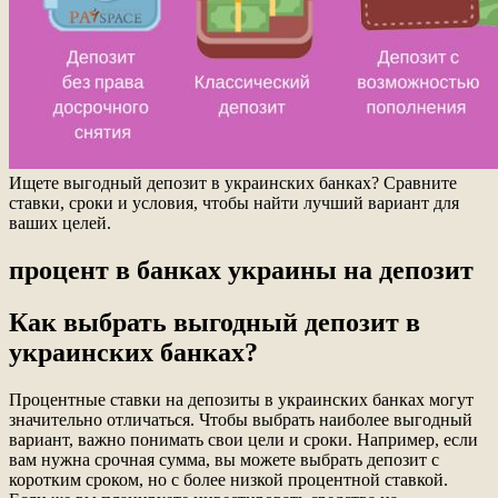
Ищете выгодный депозит в украинских банках? Сравните
ставки, сроки и условия, чтобы найти лучший вариант для
ваших целей.
процент в банках украины на депозит
Как выбрать выгодный депозит в
украинских банках?
Процентные ставки на депозиты в украинских банках могут
значительно отличаться. Чтобы выбрать наиболее выгодный
вариант, важно понимать свои цели и сроки. Например, если
вам нужна срочная сумма, вы можете выбрать депозит с
коротким сроком, но с более низкой процентной ставкой.