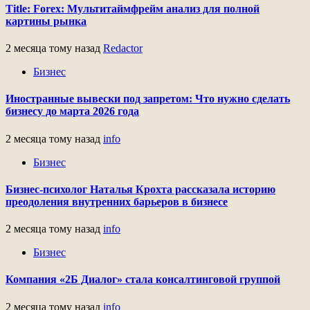
Title: Forex: Мультитаймфрейм анализ для полной
картины рынка
2 месяца тому назад
Redactor
Бизнес
Иностранные вывески под запретом: Что нужно сделать
бизнесу до марта 2026 года
2 месяца тому назад
info
Бизнес
Бизнес-психолог Наталья Крохта рассказала историю
преодоления внутренних барьеров в бизнесе
2 месяца тому назад
info
Бизнес
Компания «2Б Диалог» стала консалтинговой группой
2 месяца тому назад
info