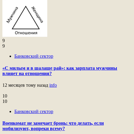
9
9
Банковский сектор
«С милым и в шалаше рай»: как зарплата мужчины
влияет на отношения?
12 месяцев тому назад
info
10
10
Банковский сектор
Военкомат не замечает бронь: что делать, если
мобилизуют, вопреки всему?