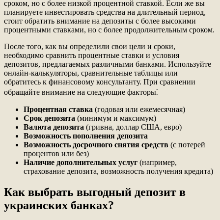
сроком, но с более низкой процентной ставкой. Если же вы
планируете инвестировать средства на длительный период,
стоит обратить внимание на депозиты с более высокими
процентными ставками, но с более продолжительным сроком.
После того, как вы определили свои цели и сроки,
необходимо сравнить процентные ставки и условия
депозитов, предлагаемых различными банками. Используйте
онлайн-калькуляторы, сравнительные таблицы или
обратитесь к финансовому консультанту. При сравнении
обращайте внимание на следующие факторы⁚
Процентная ставка
(годовая или ежемесячная)
Срок депозита
(минимум и максимум)
Валюта депозита
(гривна, доллар США, евро)
Возможность пополнения депозита
Возможность досрочного снятия средств
(с потерей
процентов или без)
Наличие дополнительных услуг
(например,
страхование депозита, возможность получения кредита)
Как выбрать выгодный депозит в
украинских банках?