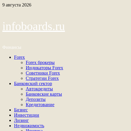
Перейти
9 августа 2026
к
содержимому
infoboards.ru
Финансы
Основное
Forex
меню
Forex брокеры
Индикаторы Forex
Советники Forex
Стратегии Forex
Банковский сектор
Автокредиты
Банковские карты
Депозиты
Кредитование
Бизнес
Инвестиции
Лизинг
Недвижимость
Ипотека