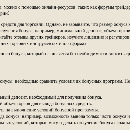
, можно с помощью онлайн-ресурсов, таких как форумы трейдер
ерии⁚
 средств для торговли. Однако, не забывайте, что размер бонуса
лучения бонуса, например, минимальный депозит, объем торгов,
тайте отзывы других трейдеров, изучите лицензию и регулиров
упных торговых инструментах и платформах.
ого бонуса, который начисляется без необходимости вносить сред
онусы, необходимо сравнить условия их бонусных программ. Не 
ный депозит, необходимый для получения бонуса.
 объем торгов для вывода бонусных средств.
есть на выполнение условий бонусной программы.
а бонуса, например, возможность вывода только части бонуса и
льных условий, которые могут сделать получение бонуса сложн