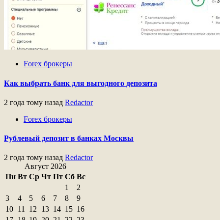
Forex брокеры
Как выбрать банк для выгодного депозита
2 года тому назад
Redactor
Forex брокеры
Рублевый депозит в банках Москвы
2 года тому назад
Redactor
Август 2026
Пн
Вт
Ср
Чт
Пт
Сб
Вс
1
2
3
4
5
6
7
8
9
10
11
12
13
14
15
16
17
18
19
20
21
22
23