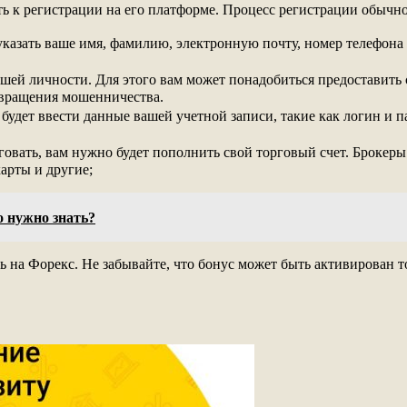
ть к регистрации на его платформе. Процесс регистрации обычно
казать ваше имя, фамилию, электронную почту, номер телефона
.
ей личности. Для этого вам может понадобиться предоставить 
твращения мошенничества.
удет ввести данные вашей учетной записи, такие как логин и па
рговать, вам нужно будет пополнить свой торговый счет. Брокер
арты и другие;
 нужно знать?
ать на Форекс. Не забывайте, что бонус может быть активирован