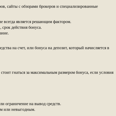
ов, сайты с обзорами брокеров и специализированные
 не всегда является решающим фактором.
 срок действия бонуса.
ание.
ства на счет, или бонуса на депозит, который начисляется в
стоит гнаться за максимальным размером бонуса, если условия
ли ограничение на вывод средств.
ым или невыгодным.