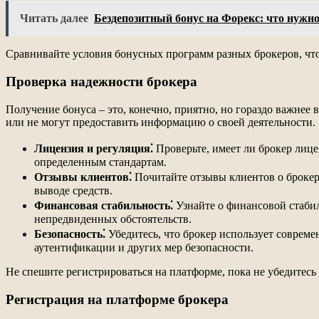
Читать далее
Бездепозитный бонус на Форекс: что нужно
Сравнивайте условия бонусных программ разных брокеров, чт
Проверка надежности брокера
Получение бонуса – это, конечно, приятно, но гораздо важнее
или не могут предоставить информацию о своей деятельности.
Лицензия и регуляция⁚
Проверьте, имеет ли брокер лице
определенным стандартам.
Отзывы клиентов⁚
Почитайте отзывы клиентов о брокер
выводе средств.
Финансовая стабильность⁚
Узнайте о финансовой стабил
непредвиденных обстоятельств.
Безопасность⁚
Убедитесь, что брокер использует соврем
аутентификации и других мер безопасности.
Не спешите регистрироваться на платформе, пока не убедитес
Регистрация на платформе брокера