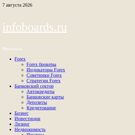
Перейти
7 августа 2026
к
содержимому
infoboards.ru
Финансы
Основное
Forex
меню
Forex брокеры
Индикаторы Forex
Советники Forex
Стратегии Forex
Банковский сектор
Автокредиты
Банковские карты
Депозиты
Кредитование
Бизнес
Инвестиции
Лизинг
Недвижимость
Ипотека