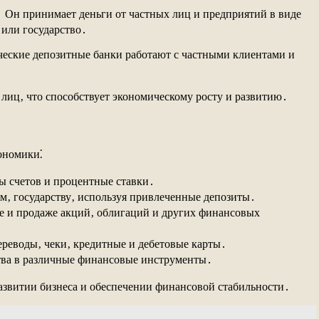
․ Он принимает деньги от частных лиц и предприятий в виде
 или государство․
ческие депозитные банки работают с частными клиентами и
лиц‚ что способствует экономическому росту и развитию․
ономики⁚
ы счетов и процентные ставки․
м‚ государству‚ используя привлеченные депозиты․
ке и продаже акций‚ облигаций и других финансовых
ереводы‚ чеки‚ кредитные и дебетовые карты․
тва в различные финансовые инструменты․
азвитии бизнеса и обеспечении финансовой стабильности․