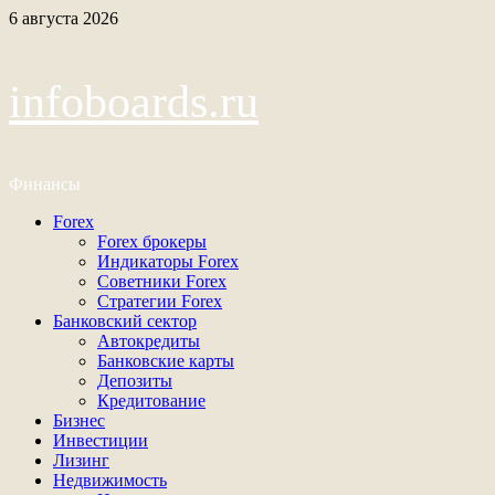
Перейти
6 августа 2026
к
содержимому
infoboards.ru
Финансы
Основное
Forex
меню
Forex брокеры
Индикаторы Forex
Советники Forex
Стратегии Forex
Банковский сектор
Автокредиты
Банковские карты
Депозиты
Кредитование
Бизнес
Инвестиции
Лизинг
Недвижимость