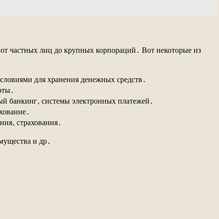
 от частных лиц до крупных корпораций․ Вот некоторые из
условиями для хранения денежных средств․
рты․
ный банкинг‚ системы электронных платежей․
хование․
ния‚ страхования․
мущества и др․