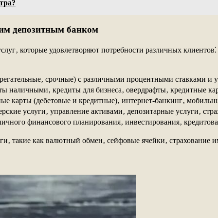
стра?
ким депозитным банком
слуг‚ которые удовлетворяют потребности различных клиентов⁚
ерегательные‚ срочные) с различными процентными ставками и 
ы наличными‚ кредиты для бизнеса‚ овердрафты‚ кредитные ка
ные карты (дебетовые и кредитные)‚ интернет-банкинг‚ мобиль
ские услуги‚ управление активами‚ депозитарные услуги‚ стра
ичного финансового планирования‚ инвестирования‚ кредитова
и‚ такие как валютный обмен‚ сейфовые ячейки‚ страхование и