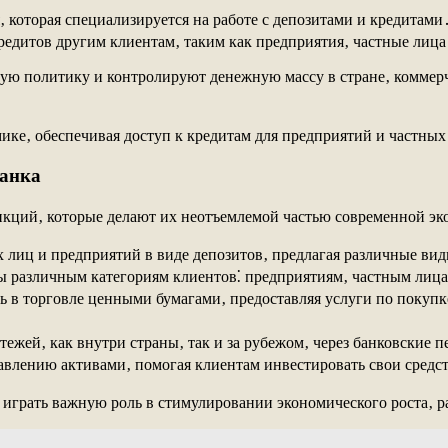
 которая специализируется на работе с депозитами и кредитами
кредитов другим клиентам‚ таким как предприятия‚ частные лица
ную политику и контролируют денежную массу в стране‚ коммер
ке‚ обеспечивая доступ к кредитам для предприятий и частных 
банка
кций‚ которые делают их неотъемлемой частью современной эк
 лиц и предприятий в виде депозитов‚ предлагая различные вид
 различным категориям клиентов⁚ предприятиям‚ частным лица
ь в торговле ценными бумагами‚ предоставляя услуги по покуп
ежей‚ как внутри страны‚ так и за рубежом‚ через банковские п
авлению активами‚ помогая клиентам инвестировать свои средс
играть важную роль в стимулировании экономического роста‚ р