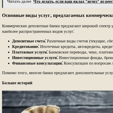
Читать далее
Что делать, если ваш вклад "исчез" из рее
Основные виды услуг‚ предлагаемых коммерчес
Коммерческие депозитные банки предлагают широкий спектр у
наиболее распространенных видов услуг⁚
Депозитные счета⁚
Различные виды счетов (текущие‚ сб
Кредитование⁚
Ипотечные кредиты‚ автокредиты‚ кредит
Платежные услуги⁚
Банковские переводы‚ чеки‚ платеж
Инвестиционные услуги⁚
Инвестиционные фонды‚ брокер
Финансовые консультации⁚
Консультации по вопросам л
Помимо этого‚ многие банки предлагают дополнительные услуг
Больше историй