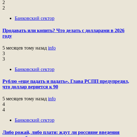
2
2
Банковский сектор
Продавать или копить? Что делать с долларами в 2026
году
5 месяцев тому назад
info
3
3
Банковский сектор
Рублю «еще падать и падать». Глава РСПП предупредил,
что доллар вернется к 90
5 месяцев тому назад
info
4
4
Банковский сектор
Либо рожай, либо плати: ждут ли россияне введения