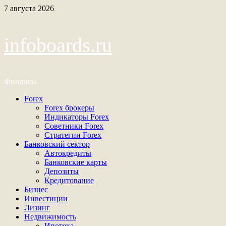
Перейти
7 августа 2026
к
содержимому
infoboards.ru
Финансы
Основное
Forex
меню
Forex брокеры
Индикаторы Forex
Советники Forex
Стратегии Forex
Банковский сектор
Автокредиты
Банковские карты
Депозиты
Кредитование
Бизнес
Инвестиции
Лизинг
Недвижимость
Ипотека