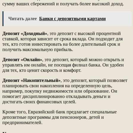
сумму ваших сбережений и получать более высокий доход.
Читать далее
Банки с депозитными картами
Депозит «Доходный»
, это депозит с высокой процентной
ставкой, которая зависит от срока вклада. Он подходит для
тех, кто готов инвестировать на более длительный срок и
получить максимальную прибыль.
Депозит «Онлайн»
, это депозит, который можно открыть и
управлять им онлайн, не посещая филиал банка. Он удобен
для тех, кто ценит скорость и комфорт.
Депозит «Накопительный»
, это депозит, который позволяет
планировать свои накопления на определенную цель,
например, покупку недвижимости или образование. Он
помогает дисциплинированно откладывать деньги и
достигать своих финансовых целей.
Кроме того, Евразийский банк предлагает специальные
депозитные программы для пенсионеров, детей и
предпринимателей.