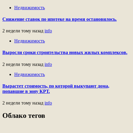
Недвижимость
Снижение ставок по ипотеке на время остановилось.
2 недели тому назад
info
Недвижимость
Выросли сроки строительства новых жилых комплексов.
2 недели тому назад
info
Недвижимость
Вырастет стоимость, по которой выкупают дома,
попавшие в зону КРТ.
2 недели тому назад
info
Облако тегов