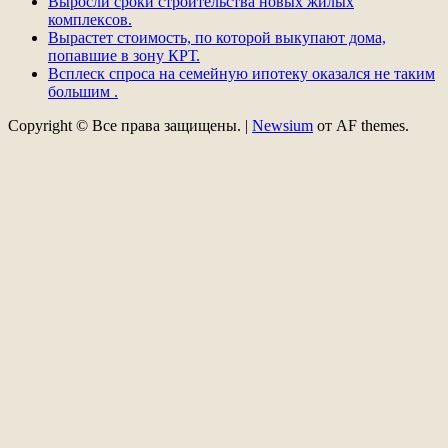
Выросли сроки строительства новых жилых
комплексов.
Вырастет стоимость, по которой выкупают дома,
попавшие в зону КРТ.
Всплеск спроса на семейную ипотеку оказался не таким
большим .
Copyright © Все права защищены.
|
Newsium
от AF themes.