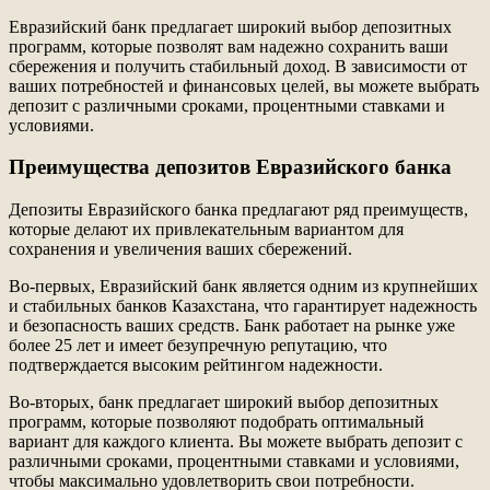
Евразийский банк предлагает широкий выбор депозитных
программ, которые позволят вам надежно сохранить ваши
сбережения и получить стабильный доход. В зависимости от
ваших потребностей и финансовых целей, вы можете выбрать
депозит с различными сроками, процентными ставками и
условиями.
Преимущества депозитов Евразийского банка
Депозиты Евразийского банка предлагают ряд преимуществ,
которые делают их привлекательным вариантом для
сохранения и увеличения ваших сбережений.
Во-первых, Евразийский банк является одним из крупнейших
и стабильных банков Казахстана, что гарантирует надежность
и безопасность ваших средств. Банк работает на рынке уже
более 25 лет и имеет безупречную репутацию, что
подтверждается высоким рейтингом надежности.
Во-вторых, банк предлагает широкий выбор депозитных
программ, которые позволяют подобрать оптимальный
вариант для каждого клиента. Вы можете выбрать депозит с
различными сроками, процентными ставками и условиями,
чтобы максимально удовлетворить свои потребности.