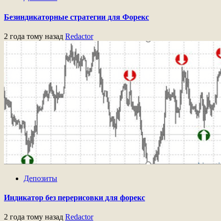
Безиндикаторные стратегии для Форекс
2 года тому назад
Redactor
Депозиты
Индикатор без перерисовки для форекс
2 года тому назад
Redactor