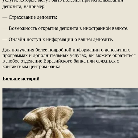
депозита, например⁚
— Страхование депозита;
— Возможность открытия депозита в иностранной валюте.
— Онлайн-доступ к информации о вашем депозите.
Для получения более подробной информации о депозитных
программах и дополнительных услугах, вы можете обратиться
в любое отделение Евразийского банка или связаться с
контактным центром банка.
Больше историй