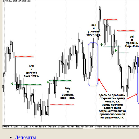
Депозиты