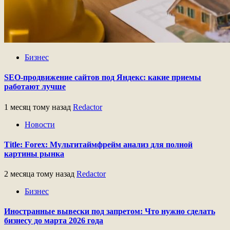
Бизнес
SEO-продвижение сайтов под Яндекс: какие приемы
работают лучше
1 месяц тому назад
Redactor
Новости
Title: Forex: Мультитаймфрейм анализ для полной
картины рынка
2 месяца тому назад
Redactor
Бизнес
Иностранные вывески под запретом: Что нужно сделать
бизнесу до марта 2026 года