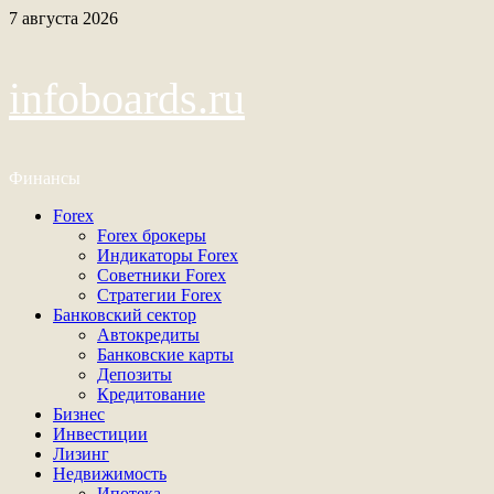
Перейти
7 августа 2026
к
содержимому
infoboards.ru
Финансы
Основное
Forex
меню
Forex брокеры
Индикаторы Forex
Советники Forex
Стратегии Forex
Банковский сектор
Автокредиты
Банковские карты
Депозиты
Кредитование
Бизнес
Инвестиции
Лизинг
Недвижимость
Ипотека