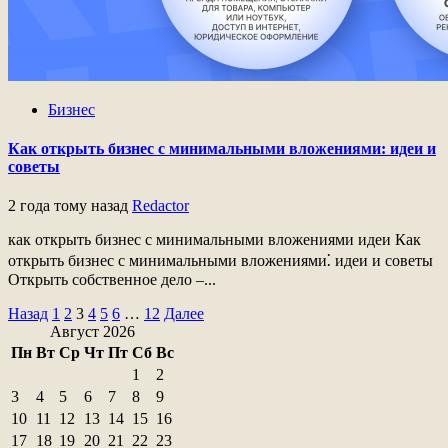
Бизнес
Как открыть бизнес с минимальными вложениями: идеи и
советы
2 года тому назад
Redactor
как открыть бизнес с минимальными вложениями идеи Как
открыть бизнес с минимальными вложениями⁚ идеи и советы
Открыть собственное дело –...
Пагинация
Назад
1
2
3
4
5
6
…
12
Далее
Август 2026
записей
Пн
Вт
Ср
Чт
Пт
Сб
Вс
1
2
3
4
5
6
7
8
9
10
11
12
13
14
15
16
17
18
19
20
21
22
23