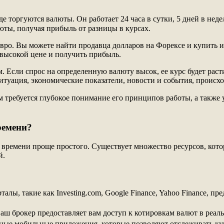
де торгуются валюты. Он работает 24 часа в сутки, 5 дней в н
ты, получая прибыль от разницы в курсах.
евро. Вы можете найти продавца долларов на Форексе и купить и
 высокой цене и получить прибыль.
 Если спрос на определенную валюту высок, ее курс будет расти
итуация, экономические показатели, новости и события, происхо
 требуется глубокое понимание его принципов работы, а также 
ремени?
 времени проще простого. Существует множество ресурсов, кот
й.
лы, такие как Investing.com, Google Finance, Yahoo Finance, п
ваш брокер предоставляет вам доступ к котировкам валют в реал
ые мобильные приложения, которые позволяют отслеживать кур