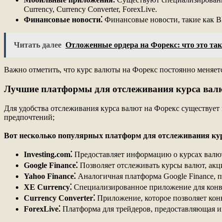
Currency, Currency Converter, ForexLive.
Финансовые новости⁚
Финансовые новости, такие как Bl
Читать далее
Отложенные ордера на Форекс: что это так
Важно отметить, что курс валюты на Форекс постоянно меняетс
Лучшие платформы для отслеживания курса ва
Для удобства отслеживания курса валют на Форекс существует
предпочтений;
Вот несколько популярных платформ для отслеживания ку
Investing.com⁚
Предоставляет информацию о курсах валют,
Google Finance⁚
Позволяет отслеживать курсы валют, акц
Yahoo Finance⁚
Аналогичная платформа Google Finance, 
XE Currency⁚
Специализированное приложение для конв
Currency Converter⁚
Приложение, которое позволяет кон
ForexLive⁚
Платформа для трейдеров, предоставляющая ин