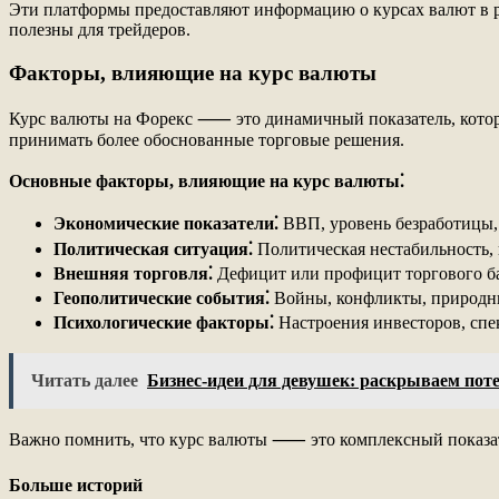
Эти платформы предоставляют информацию о курсах валют в ре
полезны для трейдеров.
Факторы, влияющие на курс валюты
Курс валюты на Форекс ⸺ это динамичный показатель, котор
принимать более обоснованные торговые решения.
Основные факторы, влияющие на курс валюты⁚
Экономические показатели⁚
ВВП, уровень безработицы, 
Политическая ситуация⁚
Политическая нестабильность, 
Внешняя торговля⁚
Дефицит или профицит торгового ба
Геополитические события⁚
Войны, конфликты, природны
Психологические факторы⁚
Настроения инвесторов, спек
Читать далее
Бизнес-идеи для девушек: раскрываем пот
Важно помнить, что курс валюты ⸺ это комплексный показате
Больше историй