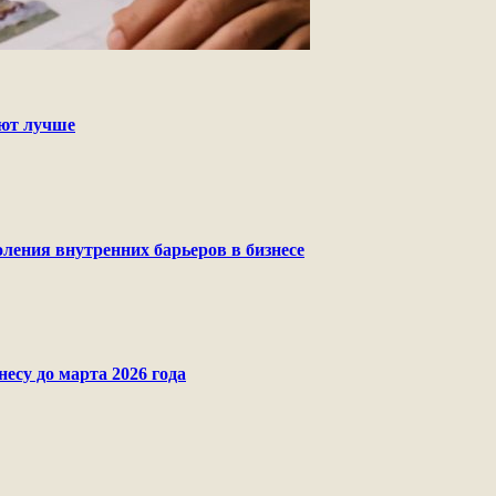
ают лучше
ления внутренних барьеров в бизнесе
есу до марта 2026 года