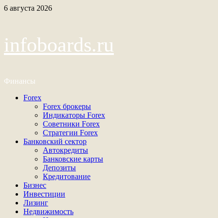
Перейти
6 августа 2026
к
содержимому
infoboards.ru
Финансы
Основное
Forex
меню
Forex брокеры
Индикаторы Forex
Советники Forex
Стратегии Forex
Банковский сектор
Автокредиты
Банковские карты
Депозиты
Кредитование
Бизнес
Инвестиции
Лизинг
Недвижимость