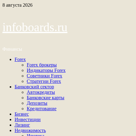
Перейти
8 августа 2026
к
содержимому
infoboards.ru
Финансы
Основное
Forex
меню
Forex брокеры
Индикаторы Forex
Советники Forex
Стратегии Forex
Банковский сектор
Автокредиты
Банковские карты
Депозиты
Кредитование
Бизнес
Инвестиции
Лизинг
Недвижимость
Ипотека