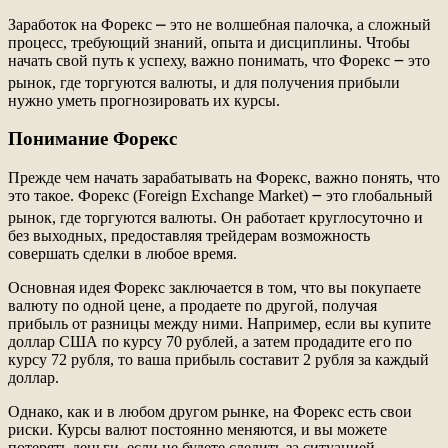
Заработок на Форекс ⎼ это не волшебная палочка, а сложный
процесс, требующий знаний, опыта и дисциплины. Чтобы
начать свой путь к успеху, важно понимать, что Форекс ౼ это
рынок, где торгуются валюты, и для получения прибыли
нужно уметь прогнозировать их курсы.
Понимание Форекс
Прежде чем начать зарабатывать на Форекс, важно понять, что
это такое. Форекс (Foreign Exchange Market) ౼ это глобальный
рынок, где торгуются валюты. Он работает круглосуточно и
без выходных, предоставляя трейдерам возможность
совершать сделки в любое время.
Основная идея Форекс заключается в том, что вы покупаете
валюту по одной цене, а продаете по другой, получая
прибыль от разницы между ними. Например, если вы купите
доллар США по курсу 70 рублей, а затем продадите его по
курсу 72 рубля, то ваша прибыль составит 2 рубля за каждый
доллар.
Однако, как и в любом другом рынке, на Форекс есть свои
риски. Курсы валют постоянно меняются, и вы можете
потерять деньги, если не будете следить за ситуацией.