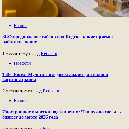
Бизнес
SEO-продвижение сайтов под Яндекс: какие приемы
работают лучше
1 месяц тому назад
Redactor
Новости
Title: Forex: Мультитаймфрейм анализ для полной
картины рынка
2 месяца тому назад
Redactor
Бизнес
Иностранные вывески под запретом: Что нужно сделать
бизнесу до марта 2026 года
2 месяца тому назад
info