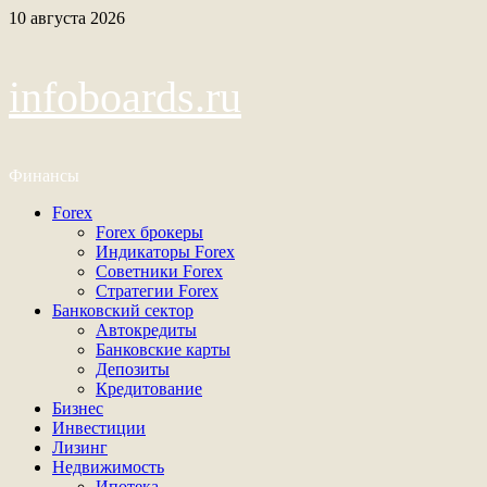
Перейти
10 августа 2026
к
содержимому
infoboards.ru
Финансы
Основное
Forex
меню
Forex брокеры
Индикаторы Forex
Советники Forex
Стратегии Forex
Банковский сектор
Автокредиты
Банковские карты
Депозиты
Кредитование
Бизнес
Инвестиции
Лизинг
Недвижимость
Ипотека