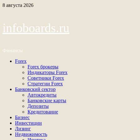
Перейти
8 августа 2026
к
содержимому
infoboards.ru
Финансы
Основное
Forex
меню
Forex брокеры
Индикаторы Forex
Советники Forex
Стратегии Forex
Банковский сектор
Автокредиты
Банковские карты
Депозиты
Кредитование
Бизнес
Инвестиции
Лизинг
Недвижимость
Ипотека