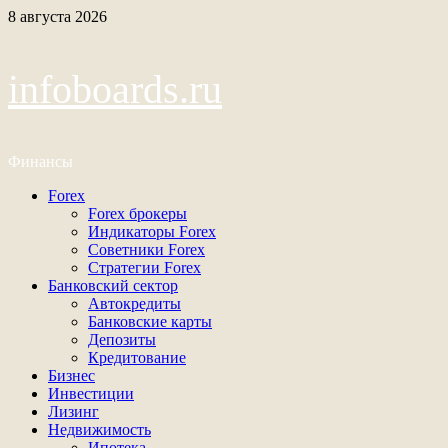
Перейти
8 августа 2026
к
содержимому
infoboards.ru
Финансы
Основное
Forex
меню
Forex брокеры
Индикаторы Forex
Советники Forex
Стратегии Forex
Банковский сектор
Автокредиты
Банковские карты
Депозиты
Кредитование
Бизнес
Инвестиции
Лизинг
Недвижимость
Ипотека