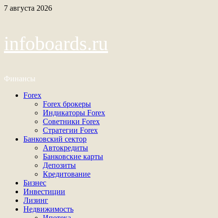
Перейти
7 августа 2026
к
содержимому
infoboards.ru
Финансы
Основное
Forex
меню
Forex брокеры
Индикаторы Forex
Советники Forex
Стратегии Forex
Банковский сектор
Автокредиты
Банковские карты
Депозиты
Кредитование
Бизнес
Инвестиции
Лизинг
Недвижимость
Ипотека