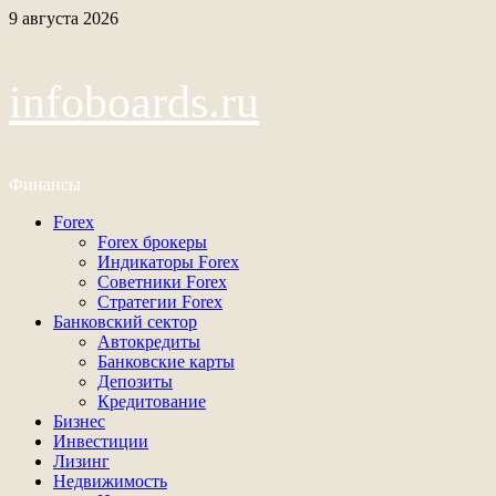
Перейти
9 августа 2026
к
содержимому
infoboards.ru
Финансы
Основное
Forex
меню
Forex брокеры
Индикаторы Forex
Советники Forex
Стратегии Forex
Банковский сектор
Автокредиты
Банковские карты
Депозиты
Кредитование
Бизнес
Инвестиции
Лизинг
Недвижимость