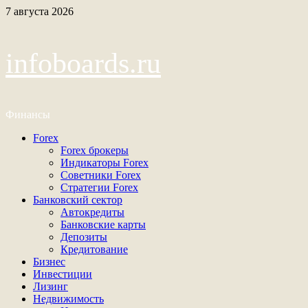
Перейти
7 августа 2026
к
содержимому
infoboards.ru
Финансы
Основное
Forex
меню
Forex брокеры
Индикаторы Forex
Советники Forex
Стратегии Forex
Банковский сектор
Автокредиты
Банковские карты
Депозиты
Кредитование
Бизнес
Инвестиции
Лизинг
Недвижимость