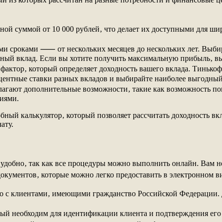
ой суммой от 10 000 рублей‚ что делает их доступными для ши
ми сроками ⸺ от нескольких месяцев до нескольких лет. Выбир
ный вклад. Если вы хотите получить максимальную прибыль‚ в
фактор‚ который определяет доходность вашего вклада. Тинькоф
центные ставки разных вкладов и выбирайте наиболее выгодный
агают дополнительные возможности‚ такие как возможность поп
виями.
обный калькулятор‚ который позволяет рассчитать доходность вк
ату.
удобно‚ так как все процедуры можно выполнить онлайн. Вам не
документов‚ которые можно легко предоставить в электронном в
о с клиентами‚ имеющими гражданство Российской Федерации. Д
 необходим для идентификации клиента и подтверждения его 