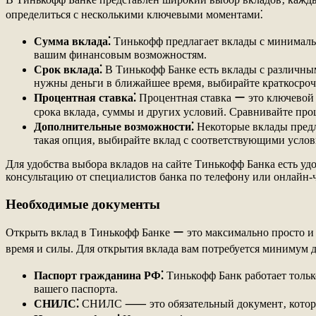
определиться с несколькими ключевыми моментами⁚
Сумма вклада⁚
Тинькофф предлагает вклады с минимальн
вашим финансовым возможностям.
Срок вклада⁚
В Тинькофф Банке есть вклады с различны
нужны деньги в ближайшее время‚ выбирайте краткосроч
Процентная ставка⁚
Процентная ставка ー это ключевой 
срока вклада‚ суммы и других условий. Сравнивайте про
Дополнительные возможности⁚
Некоторые вклады предл
такая опция‚ выбирайте вклад с соответствующими усло
Для удобства выбора вкладов на сайте Тинькофф Банка есть уд
консультацию от специалистов банка по телефону или онлайн-ч
Необходимые документы
Открыть вклад в Тинькофф Банке ー это максимально просто и 
время и силы. Для открытия вклада вам потребуется минимум 
Паспорт гражданина РФ⁚
Тинькофф Банк работает тольк
вашего паспорта.
СНИЛС⁚
СНИЛС ⸺ это обязательный документ‚ который