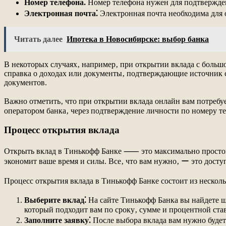
Номер телефона⁚
Номер телефона нужен для подтвержде
Электронная почта⁚
Электронная почта необходима для 
Читать далее
Ипотека в Новосибирске: выбор банка
В некоторых случаях‚ например‚ при открытии вклада с боль
справка о доходах или документы‚ подтверждающие источник с
документов.
Важно отметить‚ что при открытии вклада онлайн вам потребу
оператором банка‚ через подтверждение личности по номеру 
Процесс открытия вклада
Открыть вклад в Тинькофф Банке ⸺ это максимально простой 
экономит ваше время и силы. Все‚ что вам нужно‚ ー это досту
Процесс открытия вклада в Тинькофф Банке состоит из нескол
Выберите вклад⁚
На сайте Тинькофф Банка вы найдете ш
который подходит вам по сроку‚ сумме и процентной став
Заполните заявку⁚
После выбора вклада вам нужно будет 