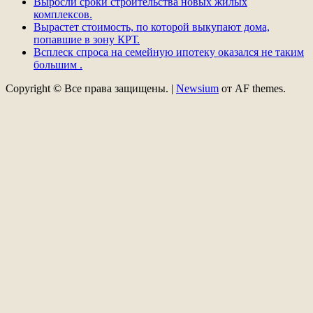
Выросли сроки строительства новых жилых
комплексов.
Вырастет стоимость, по которой выкупают дома,
попавшие в зону КРТ.
Всплеск спроса на семейную ипотеку оказался не таким
большим .
Copyright © Все права защищены.
|
Newsium
от AF themes.