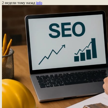
2 недели тому назад
info