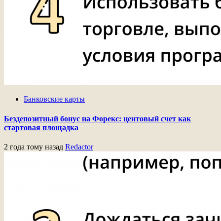
Банковские карты
Бездепозитный бонус на Форекс: центовый счет как
стартовая площадка
2 года тому назад
Redactor