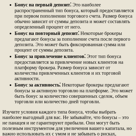
Бонус на первый депозит⁚
Это наиболее
распространенный тип бонуса, который предоставляется
при первом пополнении торгового счета. Размер бонуса
обычно зависит от суммы депозита и может составлять
определенный процент от него.
Бонус на повторный депозит⁚
Некоторые брокеры
предлагают бонусы за пополнение счета после первого
депозита. Это может быть фиксированная сумма или
процент от суммы депозита.
Бонус за привлечение клиентов⁚
Этот тип бонуса
предоставляется за привлечение новых клиентов на
платформу брокера. Размер бонуса зависит от
количества привлеченных клиентов и их торговой
активности.
Бонус за активность⁚
Некоторые брокеры предлагают
бонусы за активную торговлю на платформе. Это может
быть бонус за количество совершенных сделок, объем
торговли или количество дней торговли.
Изучите условия каждого типа бонуса, чтобы выбрать
наиболее выгодный для вас. Не забывайте, что бонусы – это
не панацея и не гарантируют прибыли. Они могут быть
полезным инструментом для увеличения вашего капитала, но
важно использовать их с умом и не забывать о рисках,