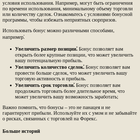
условия использования. Например, могут быть ограничения
по времени использования, минимальному объему торговли
или количеству сделок. Ознакомьтесь с условиями бонусной
программы, чтобы избежать неприятных сюрпризов.
Использовать бонус можно различными способами,
например⁚
Увеличить размер позиции⁚
Бонус позволяет вам
открыть более крупные позиции, что может увеличить
вашу потенциальную прибыль.
Увеличить количество сделок⁚
Бонус позволяет вам
провести больше сделок, что может увеличить вашу
торговую активность и прибыль.
Увеличить срок торговли⁚
Бонус позволяет вам
продолжать торговать более длительное время, что
может увеличить вашу возможность заработать;
Важно помнить, что бонусы – это не панацея и не
гарантируют прибыли. Используйте их с умом и не забывайте
о рисках, связанных с торговлей на Форекс.
Больше историй