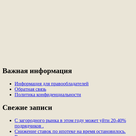
Важная информация
Информация для правообладателей
Обратная связь
Политика конфиденциальности
Свежие записи
С загородного рынка в этом году может уйти 20-40%
подрядчиков .
Снижение ставок по ипотеке на время остановилось.