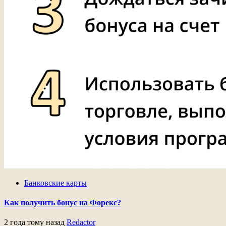
Банковские карты
Как получить бонус на Форекс?
2 года тому назад
Redactor