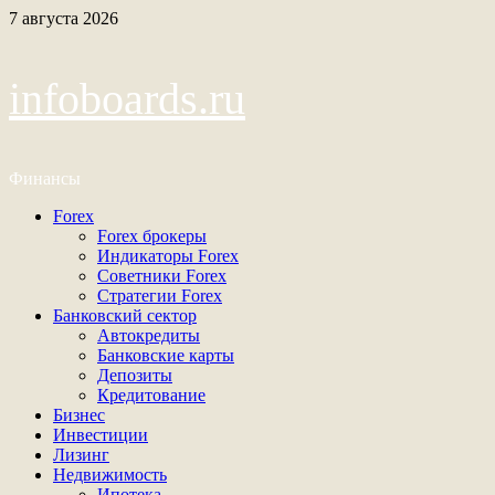
Перейти
7 августа 2026
к
содержимому
infoboards.ru
Финансы
Основное
Forex
меню
Forex брокеры
Индикаторы Forex
Советники Forex
Стратегии Forex
Банковский сектор
Автокредиты
Банковские карты
Депозиты
Кредитование
Бизнес
Инвестиции
Лизинг
Недвижимость
Ипотека