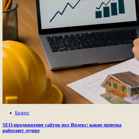
Бизнес
SEO-продвижение сайтов под Яндекс: какие приемы
работают лучше