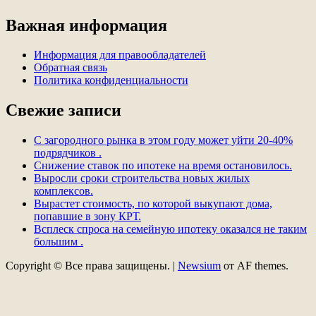
Важная информация
Информация для правообладателей
Обратная связь
Политика конфиденциальности
Свежие записи
С загородного рынка в этом году может уйти 20-40%
подрядчиков .
Снижение ставок по ипотеке на время остановилось.
Выросли сроки строительства новых жилых
комплексов.
Вырастет стоимость, по которой выкупают дома,
попавшие в зону КРТ.
Всплеск спроса на семейную ипотеку оказался не таким
большим .
Copyright © Все права защищены.
|
Newsium
от AF themes.