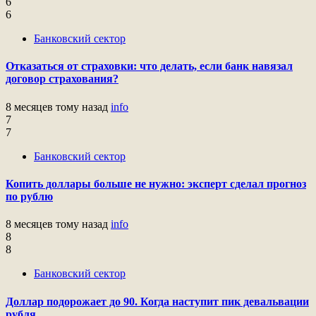
6
6
Банковский сектор
Отказаться от страховки: что делать, если банк навязал
договор страхования?
8 месяцев тому назад
info
7
7
Банковский сектор
Копить доллары больше не нужно: эксперт сделал прогноз
по рублю
8 месяцев тому назад
info
8
8
Банковский сектор
Доллар подорожает до 90. Когда наступит пик девальвации
рубля