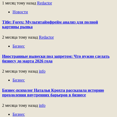
1 месяц тому назад
Redactor
Новости
Title: Forex: Мультитаймфрейм анализ для полной
картины рынка
2 месяца тому назад
Redactor
Бизнес
Иностранные вывески под запретом: Что нужно сделать
бизнесу до марта 2026 года
2 месяца тому назад
info
Бизнес
Бизнес-психолог Наталья Крохта рассказала историю
преодоления внутренних барьеров в бизнесе
2 месяца тому назад
info
Бизнес