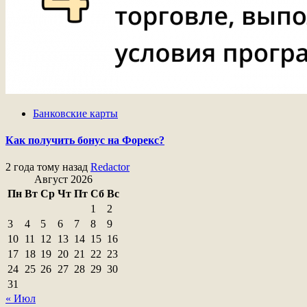
Банковские карты
Как получить бонус на Форекс?
2 года тому назад
Redactor
Август 2026
Пн
Вт
Ср
Чт
Пт
Сб
Вс
1
2
3
4
5
6
7
8
9
10
11
12
13
14
15
16
17
18
19
20
21
22
23
24
25
26
27
28
29
30
31
« Июл