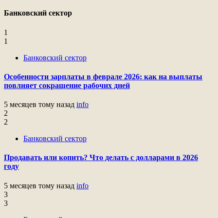
Банковский сектор
1
1
Банковский сектор
Особенности зарплаты в феврале 2026: как на выплаты
повлияет сокращение рабочих дней
5 месяцев тому назад
info
2
2
Банковский сектор
Продавать или копить? Что делать с долларами в 2026
году
5 месяцев тому назад
info
3
3