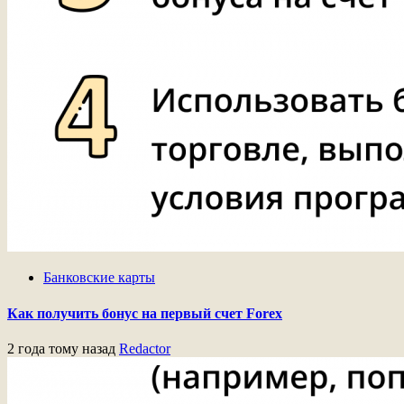
Банковские карты
Как получить бонус на первый счет Forex
2 года тому назад
Redactor