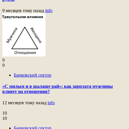
9 месяцев тому назад
info
9
9
Банковский сектор
«С милым и в шалаше рай»: как зарплата мужчины
влияет на отношения?
12 месяцев тому назад
info
10
10
Банковский сектор