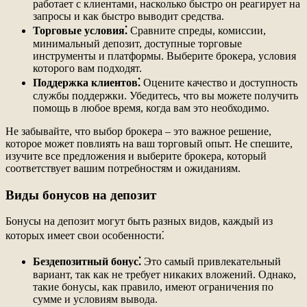
работает с клиентами, насколько быстро он реагирует на
запросы и как быстро выводит средства.
Торговые условия⁚
Сравните спреды, комиссии,
минимальный депозит, доступные торговые
инструменты и платформы. Выберите брокера, условия
которого вам подходят.
Поддержка клиентов⁚
Оцените качество и доступность
службы поддержки. Убедитесь, что вы можете получить
помощь в любое время, когда вам это необходимо.
Не забывайте, что выбор брокера – это важное решение,
которое может повлиять на ваш торговый опыт. Не спешите,
изучите все предложения и выберите брокера, который
соответствует вашим потребностям и ожиданиям.
Виды бонусов на депозит
Бонусы на депозит могут быть разных видов, каждый из
которых имеет свои особенности⁚
Бездепозитный бонус⁚
Это самый привлекательный
вариант, так как не требует никаких вложений. Однако,
такие бонусы, как правило, имеют ограничения по
сумме и условиям вывода.