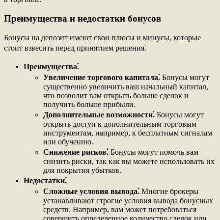
Преимущества и недостатки бонусов
Бонусы на депозит имеют свои плюсы и минусы, которые
стоит взвесить перед принятием решения⁚
Преимущества⁚
Увеличение торгового капитала⁚
Бонусы могут
существенно увеличить ваш начальный капитал,
что позволит вам открыть больше сделок и
получить больше прибыли.
Дополнительные возможности⁚
Бонусы могут
открыть доступ к дополнительным торговым
инструментам, например, к бесплатным сигналам
или обучению.
Снижение рисков⁚
Бонусы могут помочь вам
снизить риски, так как вы можете использовать их
для покрытия убытков.
Недостатки⁚
Сложные условия вывода⁚
Многие брокеры
устанавливают строгие условия вывода бонусных
средств. Например, вам может потребоваться
совершить определенное количество сделок или