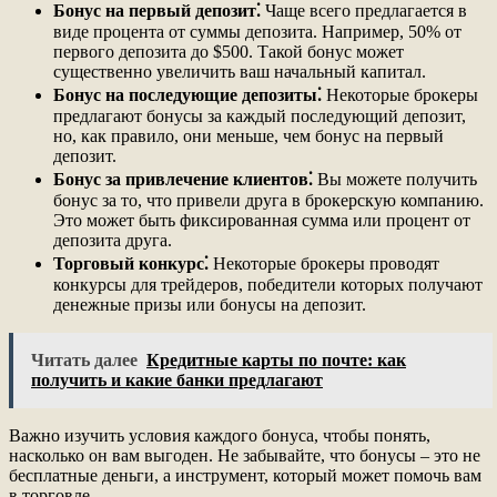
Бонус на первый депозит⁚
Чаще всего предлагается в
виде процента от суммы депозита. Например, 50% от
первого депозита до $500. Такой бонус может
существенно увеличить ваш начальный капитал.
Бонус на последующие депозиты⁚
Некоторые брокеры
предлагают бонусы за каждый последующий депозит,
но, как правило, они меньше, чем бонус на первый
депозит.
Бонус за привлечение клиентов⁚
Вы можете получить
бонус за то, что привели друга в брокерскую компанию.
Это может быть фиксированная сумма или процент от
депозита друга.
Торговый конкурс⁚
Некоторые брокеры проводят
конкурсы для трейдеров, победители которых получают
денежные призы или бонусы на депозит.
Читать далее
Кредитные карты по почте: как
получить и какие банки предлагают
Важно изучить условия каждого бонуса, чтобы понять,
насколько он вам выгоден. Не забывайте, что бонусы – это не
бесплатные деньги, а инструмент, который может помочь вам
в торговле.