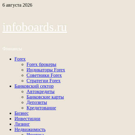
Перейти
6 августа 2026
к
содержимому
infoboards.ru
Финансы
Основное
Forex
меню
Forex брокеры
Индикаторы Forex
Советники Forex
Стратегии Forex
Банковский сектор
Автокредиты
Банковские карты
Депозиты
Кредитование
Бизнес
Инвестиции
Лизинг
Недвижимость
Ипотека