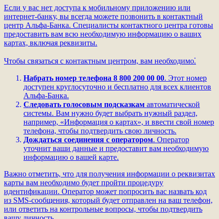
Если у вас нет доступа к мобильному приложению или
интернет-банку, вы всегда можете позвонить в контактный
центр Альфа-Банка. Специалисты контактного центра готовы
предоставить вам всю необходимую информацию о ваших
картах, включая реквизиты.
Чтобы связаться с контактным центром, вам необходимо⁚
Набрать номер телефона
8 800 200 00 00
. Этот номер
доступен круглосуточно и бесплатно для всех клиентов
Альфа-Банка.
Следовать голосовым подсказкам
автоматической
системы. Вам нужно будет выбрать нужный раздел,
например, «Информация о картах», и ввести свой номер
телефона, чтобы подтвердить свою личность.
Дождаться соединения с оператором
. Оператор
уточнит ваши данные и предоставит вам необходимую
информацию о вашей карте.
Важно отметить, что для получения информации о реквизитах
карты вам необходимо будет пройти процедуру
идентификации. Оператор может попросить вас назвать код
из SMS-сообщения, который будет отправлен на ваш телефон,
или ответить на контрольные вопросы, чтобы подтвердить
вашу личность.