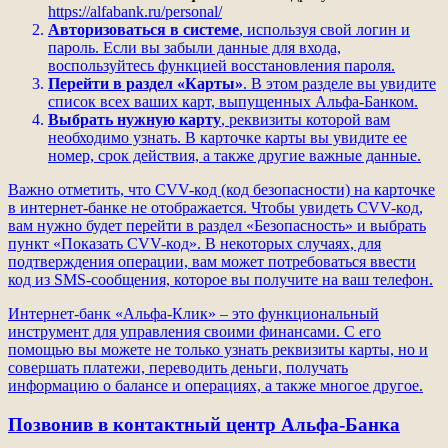
https://alfabank.ru/personal/
Авторизоваться в системе
, используя свой логин и
пароль. Если вы забыли данные для входа,
воспользуйтесь функцией восстановления пароля.
Перейти в раздел «Карты»
. В этом разделе вы увидите
список всех ваших карт, выпущенных Альфа-Банком.
Выбрать нужную карту
, реквизиты которой вам
необходимо узнать. В карточке карты вы увидите ее
номер, срок действия, а также другие важные данные.
Важно отметить, что CVV-код (код безопасности) на карточке
в интернет-банке не отображается. Чтобы увидеть CVV-код,
вам нужно будет перейти в раздел «Безопасность» и выбрать
пункт «Показать CVV-код». В некоторых случаях, для
подтверждения операции, вам может потребоваться ввести
код из SMS-сообщения, которое вы получите на ваш телефон.
Интернет-банк «Альфа-Клик» – это функциональный
инструмент для управления своими финансами. С его
помощью вы можете не только узнать реквизиты карты, но и
совершать платежи, переводить деньги, получать
информацию о балансе и операциях, а также многое другое.
Позвонив в контактный центр Альфа-Банка