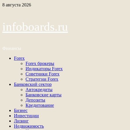
Перейти
8 августа 2026
к
содержимому
infoboards.ru
Финансы
Основное
Forex
меню
Forex брокеры
Индикаторы Forex
Советники Forex
Стратегии Forex
Банковский сектор
Автокредиты
Банковские карты
Депозиты
Кредитование
Бизнес
Инвестиции
Лизинг
Недвижимость