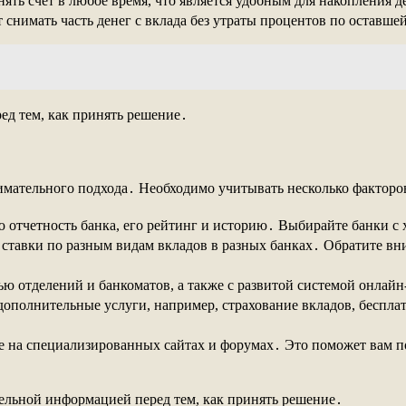
ять счет в любое время, что является удобным для накопления 
 снимать часть денег с вклада без утраты процентов по оставше
ед тем, как принять решение․
нимательного подхода․ Необходимо учитывать несколько факторо
отчетность банка, его рейтинг и историю․ Выбирайте банки с
тавки по разным видам вкладов в разных банках․ Обратите вн
ю отделений и банкоматов, а также с развитой системой онлай
ополнительные услуги, например, страхование вкладов, беспла
 на специализированных сайтах и форумах․ Это поможет вам по
тельной информацией перед тем, как принять решение․