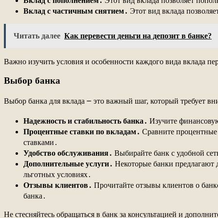
Вклад с пополнением․
Этот вид вклада позволяет пополн
Вклад с частичным снятием․
Этот вид вклада позволяет
Читать далее
Как перевести деньги на депозит в банке?
Важно изучить условия и особенности каждого вида вклада пер
Выбор банка
Выбор банка для вклада ౼ это важный шаг, который требует в
Надежность и стабильность банка․
Изучите финансовую 
Процентные ставки по вкладам․
Сравните процентные с
ставками․
Удобство обслуживания․
Выбирайте банк с удобной сеть
Дополнительные услуги․
Некоторые банки предлагают д
льготных условиях․
Отзывы клиентов․
Прочитайте отзывы клиентов о банке
банка․
Не стесняйтесь обращаться в банк за консультацией и дополни