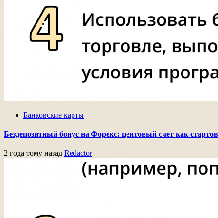
Банковские карты
Бездепозитный бонус на Форекс: центовый счет как старто
2 года тому назад
Redactor