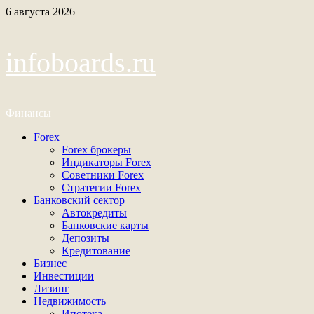
Перейти
6 августа 2026
к
содержимому
infoboards.ru
Финансы
Основное
Forex
меню
Forex брокеры
Индикаторы Forex
Советники Forex
Стратегии Forex
Банковский сектор
Автокредиты
Банковские карты
Депозиты
Кредитование
Бизнес
Инвестиции
Лизинг
Недвижимость
Ипотека