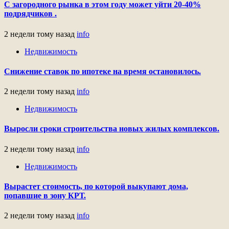
С загородного рынка в этом году может уйти 20-40%
подрядчиков .
2 недели тому назад
info
Недвижимость
Снижение ставок по ипотеке на время остановилось.
2 недели тому назад
info
Недвижимость
Выросли сроки строительства новых жилых комплексов.
2 недели тому назад
info
Недвижимость
Вырастет стоимость, по которой выкупают дома,
попавшие в зону КРТ.
2 недели тому назад
info