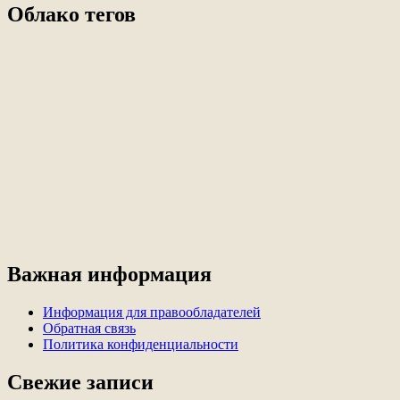
Облако тегов
Важная информация
Информация для правообладателей
Обратная связь
Политика конфиденциальности
Свежие записи