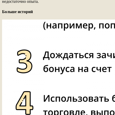
недостаточно опыта.
Больше историй