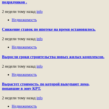
подрядчиков .
2 недели тому назад
info
Недвижимость
Снижение ставок по ипотеке на время остановилось.
2 недели тому назад
info
Недвижимость
Выросли сроки строительства новых жилых комплексов.
2 недели тому назад
info
Недвижимость
Вырастет стоимость, по которой выкупают дома,
попавшие в зону КРТ.
2 недели тому назад
info
Недвижимость