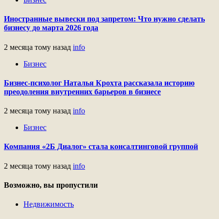
Иностранные вывески под запретом: Что нужно сделать
бизнесу до марта 2026 года
2 месяца тому назад
info
Бизнес
Бизнес-психолог Наталья Крохта рассказала историю
преодоления внутренних барьеров в бизнесе
2 месяца тому назад
info
Бизнес
Компания «2Б Диалог» стала консалтинговой группой
2 месяца тому назад
info
Возможно, вы пропустили
Недвижимость