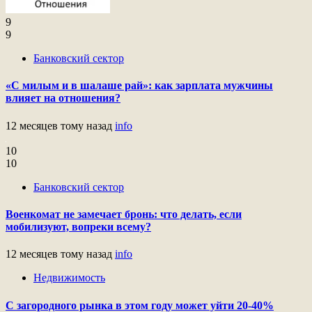
9
9
Банковский сектор
«С милым и в шалаше рай»: как зарплата мужчины
влияет на отношения?
12 месяцев тому назад
info
10
10
Банковский сектор
Военкомат не замечает бронь: что делать, если
мобилизуют, вопреки всему?
12 месяцев тому назад
info
Недвижимость
С загородного рынка в этом году может уйти 20-40%