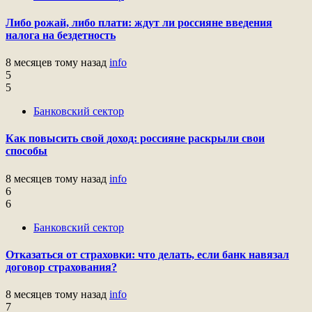
Либо рожай, либо плати: ждут ли россияне введения
налога на бездетность
8 месяцев тому назад
info
5
5
Банковский сектор
Как повысить свой доход: россияне раскрыли свои
способы
8 месяцев тому назад
info
6
6
Банковский сектор
Отказаться от страховки: что делать, если банк навязал
договор страхования?
8 месяцев тому назад
info
7