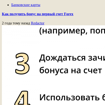
Банковские карты
Как получить бонус на первый счет Forex
2 года тому назад
Redactor