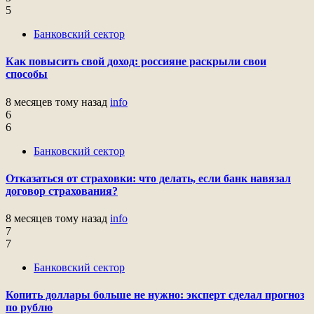
5
Банковский сектор
Как повысить свой доход: россияне раскрыли свои
способы
8 месяцев тому назад
info
6
6
Банковский сектор
Отказаться от страховки: что делать, если банк навязал
договор страхования?
8 месяцев тому назад
info
7
7
Банковский сектор
Копить доллары больше не нужно: эксперт сделал прогноз
по рублю