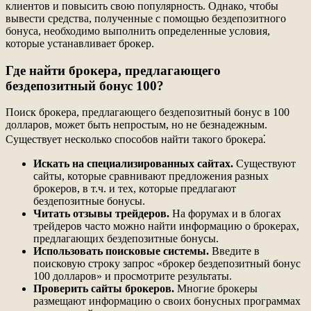
клиентов и повысить свою популярность. Однако, чтобы
вывести средства, полученные с помощью бездепозитного
бонуса, необходимо выполнить определенные условия,
которые устанавливает брокер.
Где найти брокера, предлагающего
бездепозитный бонус 100?
Поиск брокера, предлагающего бездепозитный бонус в 100
долларов, может быть непростым, но не безнадежным.
Существует несколько способов найти такого брокера⁚
Искать на специализированных сайтах.
Существуют
сайты, которые сравнивают предложения разных
брокеров, в т.ч. и тех, которые предлагают
бездепозитные бонусы.
Читать отзывы трейдеров.
На форумах и в блогах
трейдеров часто можно найти информацию о брокерах,
предлагающих бездепозитные бонусы.
Использовать поисковые системы.
Введите в
поисковую строку запрос «брокер бездепозитный бонус
100 долларов» и просмотрите результаты.
Проверить сайты брокеров.
Многие брокеры
размещают информацию о своих бонусных программах