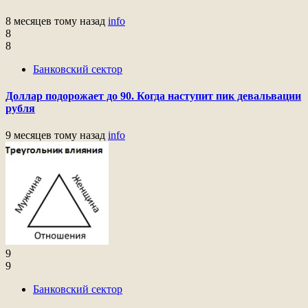
8 месяцев тому назад
info
8
8
Банковский сектор
Доллар подорожает до 90. Когда наступит пик девальвации
рубля
9 месяцев тому назад
info
9
9
Банковский сектор