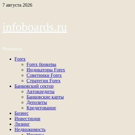
Перейти
7 августа 2026
к
содержимому
infoboards.ru
Финансы
Основное
Forex
меню
Forex брокеры
Индикаторы Forex
Советники Forex
Стратегии Forex
Банковский сектор
Автокредиты
Банковские карты
Депозиты
Кредитование
Бизнес
Инвестиции
Лизинг
Недвижимость
Ипотека