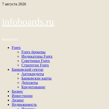
Перейти
7 августа 2026
к
содержимому
infoboards.ru
Финансы
Основное
Forex
меню
Forex брокеры
Индикаторы Forex
Советники Forex
Стратегии Forex
Банковский сектор
Автокредиты
Банковские карты
Депозиты
Кредитование
Бизнес
Инвестиции
Лизинг
Недвижимость
Ипотека