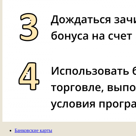
Банковские карты