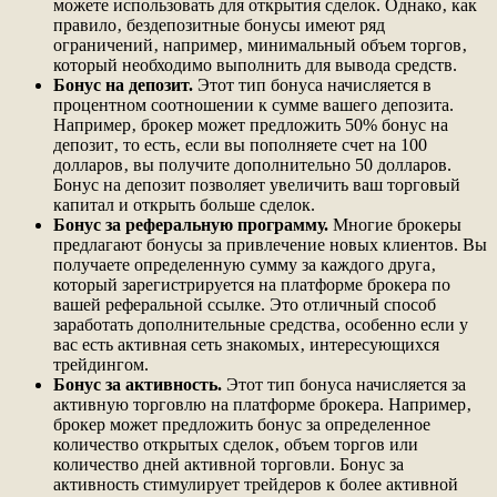
можете использовать для открытия сделок. Однако‚ как
правило‚ бездепозитные бонусы имеют ряд
ограничений‚ например‚ минимальный объем торгов‚
который необходимо выполнить для вывода средств.
Бонус на депозит.
Этот тип бонуса начисляется в
процентном соотношении к сумме вашего депозита.
Например‚ брокер может предложить 50% бонус на
депозит‚ то есть‚ если вы пополняете счет на 100
долларов‚ вы получите дополнительно 50 долларов.
Бонус на депозит позволяет увеличить ваш торговый
капитал и открыть больше сделок.
Бонус за реферальную программу.
Многие брокеры
предлагают бонусы за привлечение новых клиентов. Вы
получаете определенную сумму за каждого друга‚
который зарегистрируется на платформе брокера по
вашей реферальной ссылке. Это отличный способ
заработать дополнительные средства‚ особенно если у
вас есть активная сеть знакомых‚ интересующихся
трейдингом.
Бонус за активность.
Этот тип бонуса начисляется за
активную торговлю на платформе брокера. Например‚
брокер может предложить бонус за определенное
количество открытых сделок‚ объем торгов или
количество дней активной торговли. Бонус за
активность стимулирует трейдеров к более активной