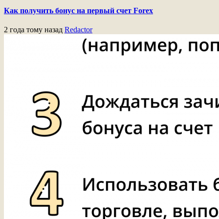
Как получить бонус на первый счет Forex
2 года тому назад
Redactor