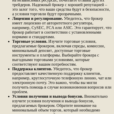
на независимых ресурсах‚ почитайте отзывы других
трейдеров. Надежный брокер с хорошей репутацией –
это залог того‚ что ваши средства будут в безопасности‚
а условия торговли будут прозрачными.
Лицензия и регулирование.
Убедитесь‚ что брокер
имеет лицензию от авторитетного регулятора‚
например‚ CySEC‚ FCA или ASIC. Это гарантирует‚ что
брокер работает в соответствии с установленными
нормами и стандартами.
Торговые условия.
Изучите торговые условия‚
предлагаемые брокером‚ включая спреды‚ комиссии‚
минимальный депозит‚ доступные торговые
инструменты и платформы. Выбирайте брокера с
выгодными торговыми условиями‚ которые
соответствуют вашим потребностям.
Поддержка клиентов.
Убедитесь‚ что брокер
предоставляет качественную поддержку клиентов‚
например‚ круглосуточную телефонную линию‚ чат или
электронную почту. Это важно‚ чтобы вы могли
получить помощь в случае возникновения вопросов или
проблем.
Условия получения и вывода бонусов.
Внимательно
изучите условия получения и вывода бонусов‚
предлагаемых брокером. Обратите внимание на
минимальный объем торгов‚ который необходимо