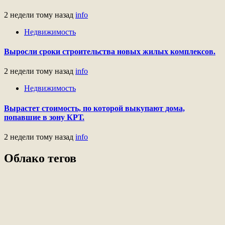
2 недели тому назад
info
Недвижимость
Выросли сроки строительства новых жилых комплексов.
2 недели тому назад
info
Недвижимость
Вырастет стоимость, по которой выкупают дома,
попавшие в зону КРТ.
2 недели тому назад
info
Облако тегов