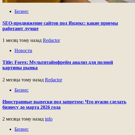
Бизнес
SEO-продвижение сайтов под Яндекс: какие приемы
работают лучше
1 месяц тому назад
Redactor
Новости
Title: Forex: Мультитаймфрейм анализ для полной
картины рынка
2 месяца тому назад
Redactor
Бизнес
Иностранные вывески под запретом: Что нужно сделать
бизнесу до марта 2026 года
2 месяца тому назад
info
Бизнес