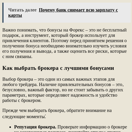
Читать далее
Почему банк снимает всю зарплату с
карты
Важно понимать‚ что бонусы на Форекс – это не бесплатный
подарок‚ а инструмент‚ который брокер использует для
привлечения клиентов. Поэтому перед принятием решения о
получении бонуса необходимо внимательно изучить условия
его получения и вывода‚ а также оценить все риски‚ которые
с ним связаны.
Как выбрать брокера с лучшими бонусами
Выбор брокера – это один из самых важных этапов для
любого трейдера. Наличие привлекательных бонусов – это‚
безусловно‚ важный фактор‚ но не стоит забывать о других
параметрах‚ которые определяют надежность и удобство
работы с брокером.
Прежде чем выбирать брокера‚ обратите внимание на
следующие моменты⁚
Репутация брокера.
Проверьте информацию о брокере