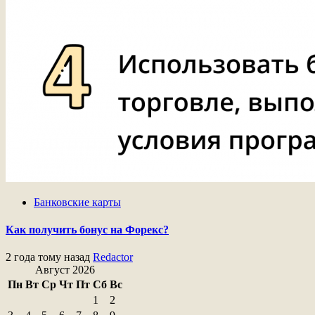
Банковские карты
Как получить бонус на Форекс?
2 года тому назад
Redactor
Август 2026
Пн
Вт
Ср
Чт
Пт
Сб
Вс
1
2