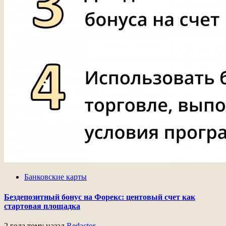
Банковские карты
Бездепозитный бонус на Форекс: центовый счет как
стартовая площадка
2 года тому назад
Redactor