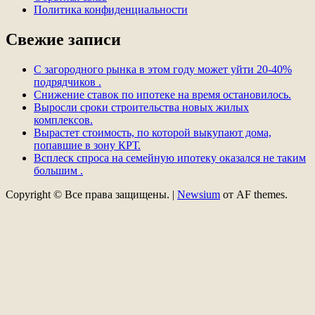
Политика конфиденциальности
Свежие записи
С загородного рынка в этом году может уйти 20-40%
подрядчиков .
Снижение ставок по ипотеке на время остановилось.
Выросли сроки строительства новых жилых
комплексов.
Вырастет стоимость, по которой выкупают дома,
попавшие в зону КРТ.
Всплеск спроса на семейную ипотеку оказался не таким
большим .
Copyright © Все права защищены.
|
Newsium
от AF themes.