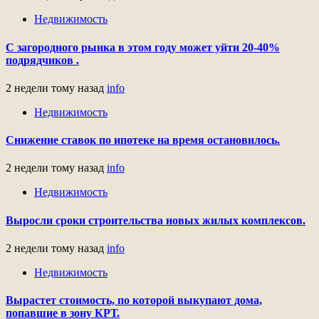
Недвижимость
С загородного рынка в этом году может уйти 20-40%
подрядчиков .
2 недели тому назад
info
Недвижимость
Снижение ставок по ипотеке на время остановилось.
2 недели тому назад
info
Недвижимость
Выросли сроки строительства новых жилых комплексов.
2 недели тому назад
info
Недвижимость
Вырастет стоимость, по которой выкупают дома,
попавшие в зону КРТ.