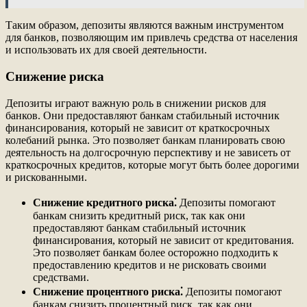
Таким образом, депозиты являются важным инструментом
для банков, позволяющим им привлечь средства от населения
и использовать их для своей деятельности.
Снижение риска
Депозиты играют важную роль в снижении рисков для
банков. Они предоставляют банкам стабильный источник
финансирования, который не зависит от краткосрочных
колебаний рынка. Это позволяет банкам планировать свою
деятельность на долгосрочную перспективу и не зависеть от
краткосрочных кредитов, которые могут быть более дорогими
и рискованными.
Снижение кредитного риска⁚
Депозиты помогают
банкам снизить кредитный риск, так как они
предоставляют банкам стабильный источник
финансирования, который не зависит от кредитования.
Это позволяет банкам более осторожно подходить к
предоставлению кредитов и не рисковать своими
средствами.
Снижение процентного риска⁚
Депозиты помогают
банкам снизить процентный риск, так как они