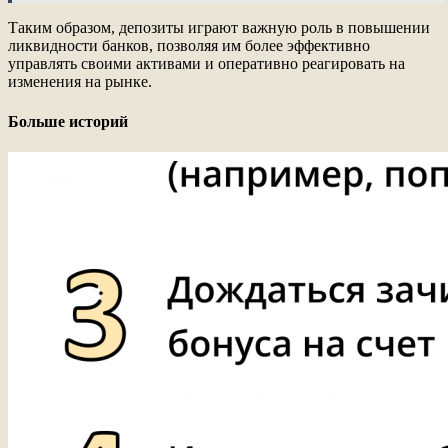
Таким образом, депозиты играют важную роль в повышении
ликвидности банков, позволяя им более эффективно
управлять своими активами и оперативно реагировать на
изменения на рынке.
Больше историй