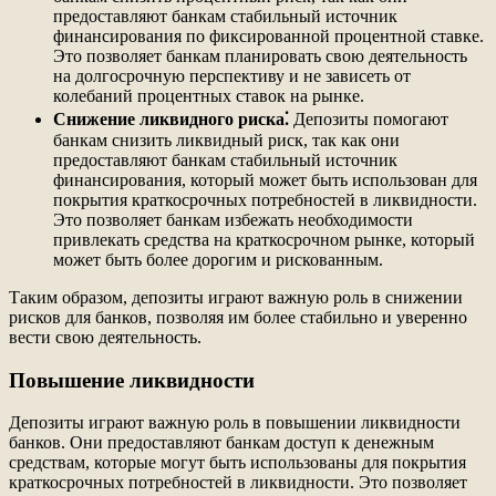
предоставляют банкам стабильный источник
финансирования по фиксированной процентной ставке.
Это позволяет банкам планировать свою деятельность
на долгосрочную перспективу и не зависеть от
колебаний процентных ставок на рынке.
Снижение ликвидного риска⁚
Депозиты помогают
банкам снизить ликвидный риск, так как они
предоставляют банкам стабильный источник
финансирования, который может быть использован для
покрытия краткосрочных потребностей в ликвидности.
Это позволяет банкам избежать необходимости
привлекать средства на краткосрочном рынке, который
может быть более дорогим и рискованным.
Таким образом, депозиты играют важную роль в снижении
рисков для банков, позволяя им более стабильно и уверенно
вести свою деятельность.
Повышение ликвидности
Депозиты играют важную роль в повышении ликвидности
банков. Они предоставляют банкам доступ к денежным
средствам, которые могут быть использованы для покрытия
краткосрочных потребностей в ликвидности. Это позволяет