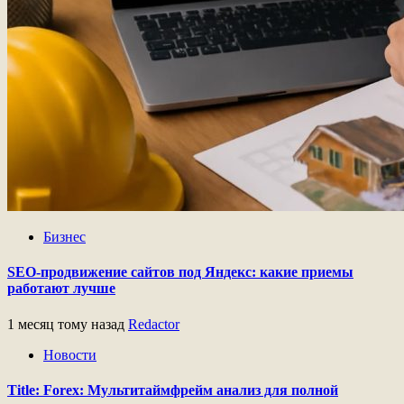
Бизнес
SEO-продвижение сайтов под Яндекс: какие приемы
работают лучше
1 месяц тому назад
Redactor
Новости
Title: Forex: Мультитаймфрейм анализ для полной