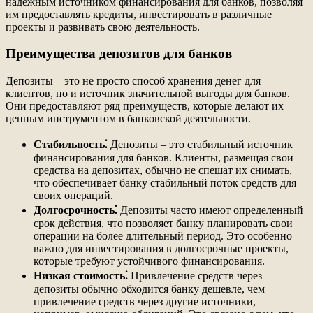
надежным источником финансирования для банков, позволяя
им предоставлять кредиты, инвестировать в различные
проекты и развивать свою деятельность.
Преимущества депозитов для банков
Депозиты – это не просто способ хранения денег для
клиентов, но и источник значительной выгоды для банков.
Они предоставляют ряд преимуществ, которые делают их
ценным инструментом в банковской деятельности.
Стабильность⁚
Депозиты – это стабильный источник
финансирования для банков. Клиенты, размещая свои
средства на депозитах, обычно не спешат их снимать,
что обеспечивает банку стабильный поток средств для
своих операций.
Долгосрочность⁚
Депозиты часто имеют определенный
срок действия, что позволяет банку планировать свои
операции на более длительный период. Это особенно
важно для инвестирования в долгосрочные проекты,
которые требуют устойчивого финансирования.
Низкая стоимость⁚
Привлечение средств через
депозиты обычно обходится банку дешевле, чем
привлечение средств через другие источники,