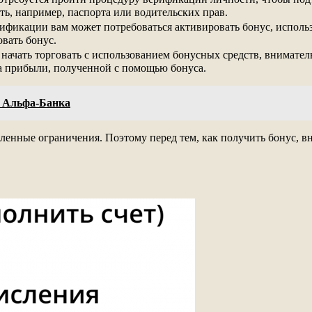
ь, например, паспорта или водительских прав.
ификации вам может потребоваться активировать бонус, исполь
вать бонус.
 начать торговать с использованием бонусных средств, внимате
да прибыли, полученной с помощью бонуса.
ы Альфа-Банка
енные ограничения. Поэтому перед тем, как получить бонус, вн