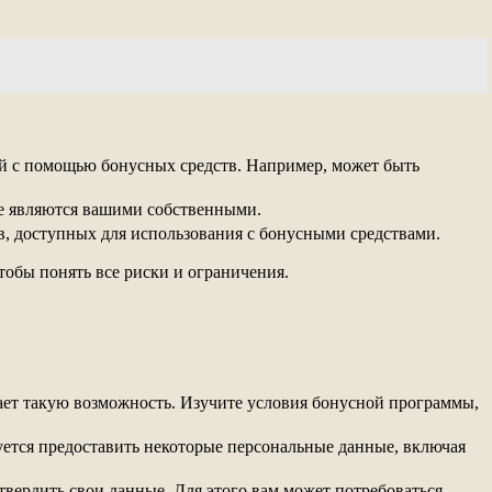
й с помощью бонусных средств. Например, может быть
не являются вашими собственными.
, доступных для использования с бонусными средствами.
тобы понять все риски и ограничения.
ает такую возможность. Изучите условия бонусной программы,
уется предоставить некоторые персональные данные, включая
вердить свои данные. Для этого вам может потребоваться