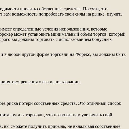
ходимости вносить собственные средства. По сути, это
ет вам возможность попробовать свои силы на рынке, изучить
о имеет определенные условия использования, которые
брокер может установить минимальный объем торгов, который
торого вы должны торговать с использованием бонусных
ак и в любой другой форме торговли на Форекс, вы должны быть
принятием решения о его использовании.
 без риска потери собственных средств. Это отличный способ
италом для торговли, что позволит вам увеличить свой
в, вы сможете получить прибыль, не вкладывая собственные