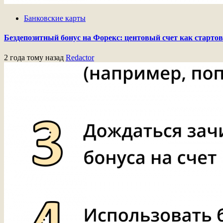
Банковские карты
Бездепозитный бонус на Форекс: центовый счет как старто
2 года тому назад
Redactor