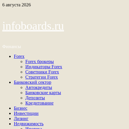
Перейти
6 августа 2026
к
содержимому
infoboards.ru
Финансы
Основное
Forex
меню
Forex брокеры
Индикаторы Forex
Советники Forex
Стратегии Forex
Банковский сектор
Автокредиты
Банковские карты
Депозиты
Кредитование
Бизнес
Инвестиции
Лизинг
Недвижимость
Ипотека