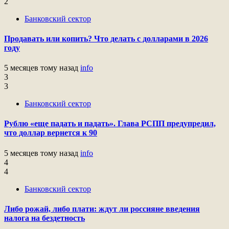
2
Банковский сектор
Продавать или копить? Что делать с долларами в 2026
году
5 месяцев тому назад
info
3
3
Банковский сектор
Рублю «еще падать и падать». Глава РСПП предупредил,
что доллар вернется к 90
5 месяцев тому назад
info
4
4
Банковский сектор
Либо рожай, либо плати: ждут ли россияне введения
налога на бездетность