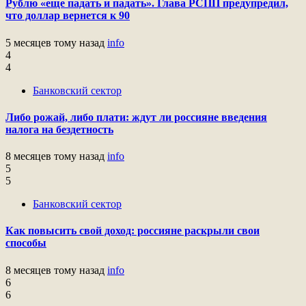
Рублю «еще падать и падать». Глава РСПП предупредил,
что доллар вернется к 90
5 месяцев тому назад
info
4
4
Банковский сектор
Либо рожай, либо плати: ждут ли россияне введения
налога на бездетность
8 месяцев тому назад
info
5
5
Банковский сектор
Как повысить свой доход: россияне раскрыли свои
способы
8 месяцев тому назад
info
6
6