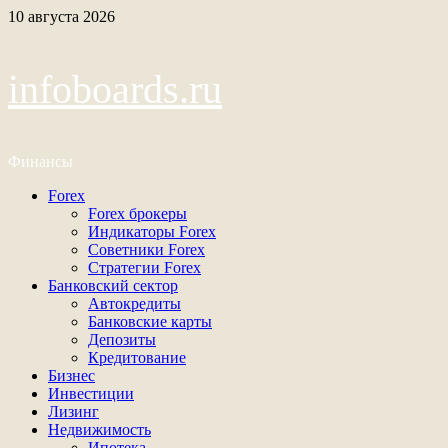
Перейти
10 августа 2026
к
содержимому
infoboards.ru
Финансы
Основное
Forex
меню
Forex брокеры
Индикаторы Forex
Советники Forex
Стратегии Forex
Банковский сектор
Автокредиты
Банковские карты
Депозиты
Кредитование
Бизнес
Инвестиции
Лизинг
Недвижимость
Ипотека