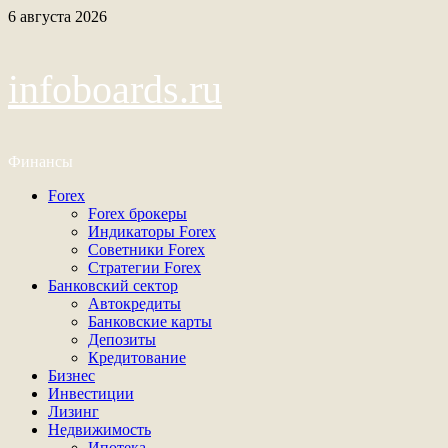
Перейти
6 августа 2026
к
содержимому
infoboards.ru
Финансы
Основное
Forex
меню
Forex брокеры
Индикаторы Forex
Советники Forex
Стратегии Forex
Банковский сектор
Автокредиты
Банковские карты
Депозиты
Кредитование
Бизнес
Инвестиции
Лизинг
Недвижимость
Ипотека