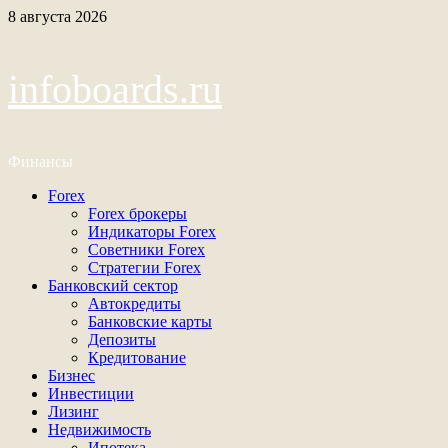
Перейти
8 августа 2026
к
содержимому
infoboards.ru
Финансы
Основное
Forex
меню
Forex брокеры
Индикаторы Forex
Советники Forex
Стратегии Forex
Банковский сектор
Автокредиты
Банковские карты
Депозиты
Кредитование
Бизнес
Инвестиции
Лизинг
Недвижимость
Ипотека