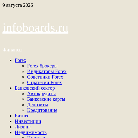
Перейти
9 августа 2026
к
содержимому
infoboards.ru
Финансы
Основное
Forex
меню
Forex брокеры
Индикаторы Forex
Советники Forex
Стратегии Forex
Банковский сектор
Автокредиты
Банковские карты
Депозиты
Кредитование
Бизнес
Инвестиции
Лизинг
Недвижимость
Ипотека